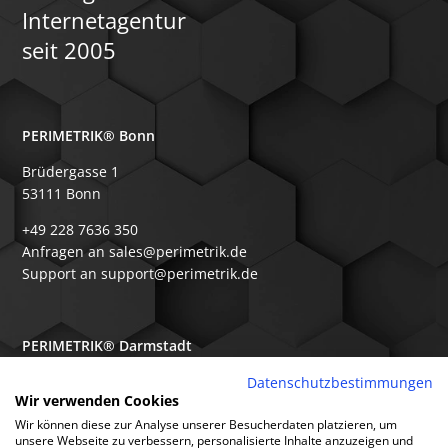
Internetagentur
seit 2005
PERIMETRIK® Bonn
Brüdergasse 1
53111 Bonn
+49 228 7636 350
Anfragen an sales@perimetrik.de
Support an support@perimetrik.de
PERIMETRIK® Darmstadt
Ober-Ramstädter Str. 96e
Datenschutzbestimmungen
Wir verwenden Cookies
64367 Mühltal
Wir können diese zur Analyse unserer Besucherdaten platzieren, um
+49 6151 3944 80
unsere Webseite zu verbessern, personalisierte Inhalte anzuzeigen und