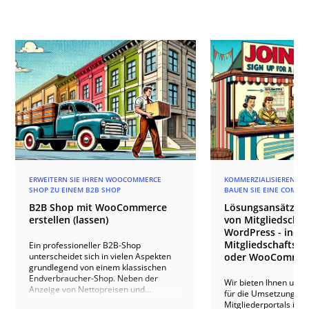
ERWEITERN SIE IHREN WOOCOMMERCE
KOMMERZIALISIEREN SIE
SHOP ZU EINEM B2B SHOP
BAUEN SIE EINE COMMU
B2B Shop mit WooCommerce
Lösungsansätze f
erstellen (lassen)
von Mitgliedschaf
WordPress - indivi
Mitgliedschafts-P
Ein professioneller B2B-Shop
unterscheidet sich in vielen Aspekten
oder WooCommer
grundlegend von einem klassischen
Endverbraucher-Shop. Neben der
Wir bieten Ihnen umf
Anzeige von Nettopreisen und
für die Umsetzung ei
komplexen Rabatt- und Rollenmodellen
Mitgliederportals in 