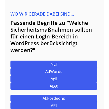
WO WIR GERADE DABEI SIND…
Passende Begriffe zu "Welche
Sicherheitsmaßnahmen sollten
für einen LogIn-Bereich in
WordPress berücksichtigt
werden?"
.NET
AdWords
Agil
AJAX
Akkordeons
API