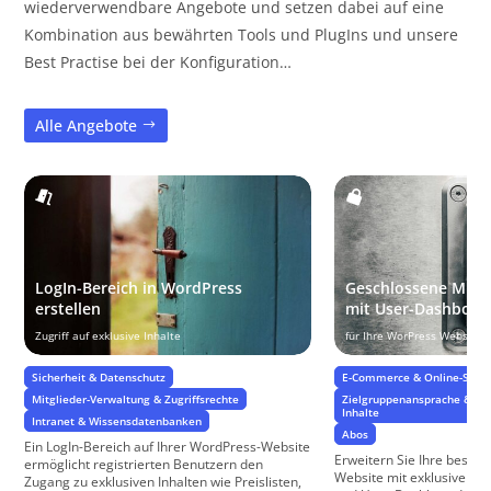
wiederverwendbare Angebote und setzen dabei auf eine
Kombination aus bewährten Tools und PlugIns und unsere
Best Practise bei der Konfiguration…
Alle Angebote
LogIn-Bereich in WordPress
Geschlossene Mitgl
erstellen
mit User-Dashboar
Zugriff auf exklusive Inhalte
für Ihre WorPress Website
Sicherheit & Datenschutz
E-Commerce & Online-Shop
Mitglieder-Verwaltung & Zugriffsrechte
Zielgruppenansprache & Zie
Inhalte
Intranet & Wissensdatenbanken
Abos
Ein LogIn-Bereich auf Ihrer WordPress-Website
Erweitern Sie Ihre beste
ermöglicht registrierten Benutzern den
Website mit exklusiven M
Zugang zu exklusiven Inhalten wie Preislisten,