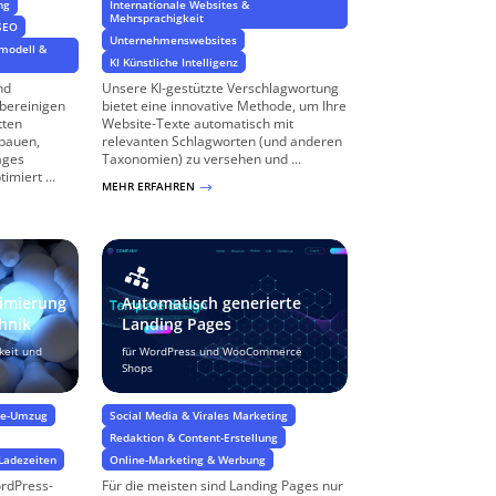
ng
Internationale Websites &
Mehrsprachigkeit
SEO
Unternehmenswebsites
modell &
KI Künstliche Intelligenz
nd
Unsere KI-gestützte Verschlagwortung
bereinigen
bietet eine innovative Methode, um Ihre
tten
Website-Texte automatisch mit
fbauen,
relevanten Schlagworten (und anderen
ages
Taxonomien) zu versehen und ...
miert ...
MEHR ERFAHREN
$
imierung
Automatisch generierte
chnik
Landing Pages
keit und
für WordPress und WooCommerce
Shops
ite-Umzug
Social Media & Virales Marketing
Redaktion & Content-Erstellung
Ladezeiten
Online-Marketing & Werbung
rdPress-
Für die meisten sind Landing Pages nur