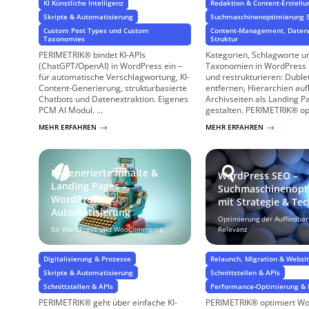
KI Künstliche Intelligenz
Redaktion & Content-Erstellu
Skripte & Automatisierung
Suchmaschinenoptimierung 
Custom Post Types und Custom
Content-Management, Daten
Taxonomies
Struktur
PERIMETRIK® bindet KI-APIs
Kategorien, Schlagworte u
(ChatGPT/OpenAI) in WordPress ein –
Taxonomien in WordPress 
für automatische Verschlagwortung, KI-
und restrukturieren: Duble
Content-Generierung, strukturbasierte
entfernen, Hierarchien au
Chatbots und Datenextraktion. Eigenes
Archivseiten als Landing P
PCM AI Modul. ...
gestalten. PERIMETRIK® opti
MEHR ERFAHREN
MEHR ERFAHREN
$
$
KI-generierte Inhalte &
WordPress SEO –
Landing Pages –
Suchmaschinenopt
WordPress
mit Strategie & Te
Automatisierung
Optimierung der Auffindbar
für WordPress und WooCommerce
Relevanz
Digitalisierung & Prozesse
Relaunch, Migration & Webs
Skripte & Automatisierung
Schnittstellen & APIs
Schnittstellen & APIs
Performance-Optimierung & 
PERIMETRIK® geht über einfache KI-
PERIMETRIK® optimiert Wo