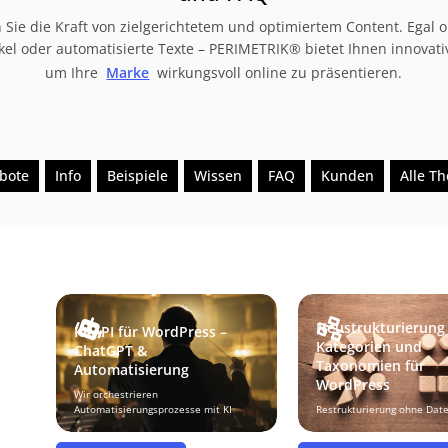
 Sie die Kraft von zielgerichtetem und optimiertem Content. Egal 
tikel oder automatisierte Texte – PERIMETRIK® bietet Ihnen innovat
um Ihre
Marke
wirkungsvoll online zu präsentieren.
bote
Info
Beispiele
Wissen
FAQ
Kunden
Alle T
Neustrukturierung
KI-API für WordPress –
Kategorien und
ChatGPT &
Taxonomien für
Automatisierung
WordPress
Wir orchestrieren
Automatisierungsprozesse mit KI
Restrukturierung ohne Dat