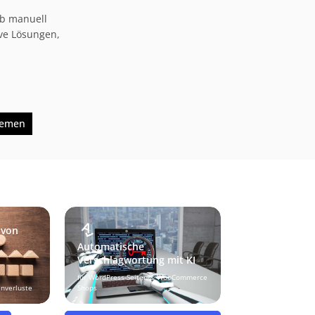
ob manuell
ive Lösungen,
hemen
 von
Automatische
Verschlagwortung mit KI
für WordPress-Seiten & WooCommerce
enverluste
Shops