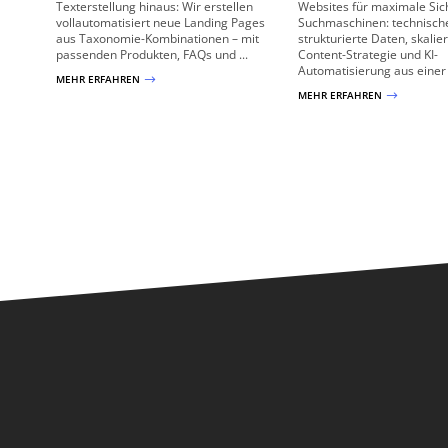
Texterstellung hinaus: Wir erstellen
Websites für maximale Sich
vollautomatisiert neue Landing Pages
Suchmaschinen: technisch
aus Taxonomie-Kombinationen – mit
strukturierte Daten, skalie
passenden Produkten, FAQs und ...
Content-Strategie und KI-
Automatisierung aus einer
MEHR ERFAHREN
$
MEHR ERFAHREN
$