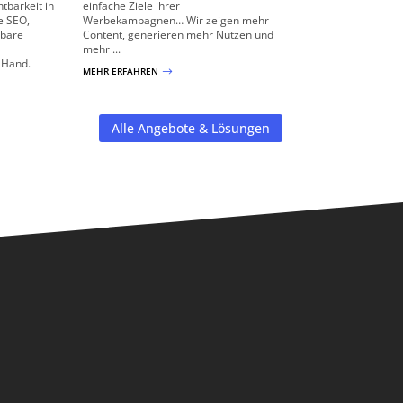
tbarkeit in
einfache Ziele ihrer
e SEO,
Werbekampagnen… Wir zeigen mehr
rbare
Content, generieren mehr Nutzen und
mehr ...
 Hand.
MEHR ERFAHREN
$
Alle Angebote & Lösungen