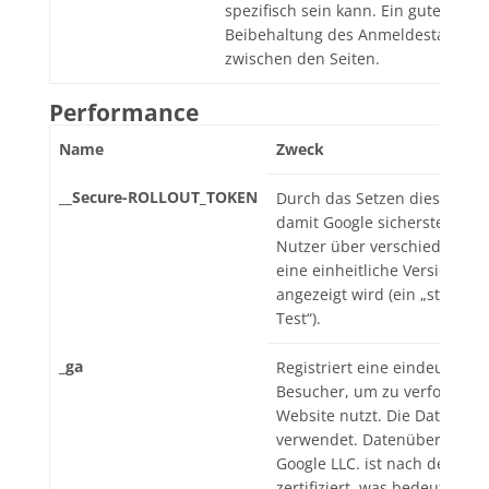
spezifisch sein kann. Ein gutes Beisp
Beibehaltung des Anmeldestatus ei
zwischen den Seiten.
Performance
Name
Zweck
__Secure-ROLLOUT_TOKEN
Durch das Setzen dieses To
damit Google sicherstellen, 
Nutzer über verschiedene Si
eine einheitliche Version ei
angezeigt wird (ein „stufenwe
Test“).
_ga
Registriert eine eindeutige I
Besucher, um zu verfolgen, 
Website nutzt. Die Daten wer
verwendet. Datenübermittlun
Google LLC. ist nach dem Da
zertifiziert, was bedeutet, da