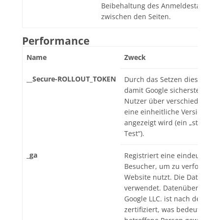
Beibehaltung des Anmeldestatus ei
zwischen den Seiten.
Performance
Name
Zweck
__Secure-ROLLOUT_TOKEN
Durch das Setzen dieses To
damit Google sicherstellen, 
Nutzer über verschiedene Si
eine einheitliche Version ei
angezeigt wird (ein „stufenwe
Test“).
_ga
Registriert eine eindeutige I
Besucher, um zu verfolgen, 
Website nutzt. Die Daten wer
verwendet. Datenübermittlun
Google LLC. ist nach dem Da
zertifiziert, was bedeutet, da