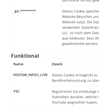
betroffene Person gewährlei
_ga_********
Dieses Cookie speichert eine
Website-Besucher und verfol
Website nutzt. Die Daten wer
verwendet. Datentransfer. in
LLC. ist nach dem Data Privac
was bedeutet, dass Ihre Rech
gewährleistet werden könne
Funktional
Name
Zweck
VISITOR_INFO1_LIVE
Dieses Cookie ermöglicht es YouTu
Bandbreitennutzung zu überprüfe
YSC
Registrieren Sie eindeutige IDs un
Statistiken darüber, welche Videos
YouTube angesehen haben.