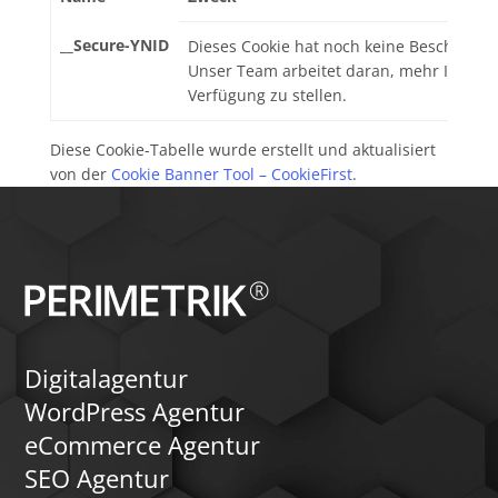
__Secure-YNID
Dieses Cookie hat noch keine Beschreibu
Unser Team arbeitet daran, mehr Inform
Verfügung zu stellen.
Diese Cookie-Tabelle wurde erstellt und aktualisiert
von der
Cookie Banner Tool – CookieFirst
.
Digitalagentur
WordPress Agentur
eCommerce Agentur
SEO Agentur