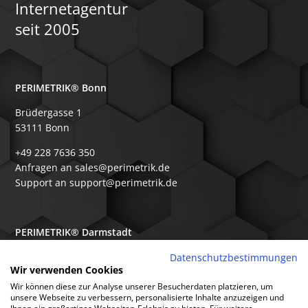
Internetagentur
seit 2005
PERIMETRIK® Bonn
Brüdergasse 1
53111 Bonn
+49 228 7636 350
Anfragen an sales@perimetrik.de
Support an support@perimetrik.de
PERIMETRIK® Darmstadt
Ober-Ramstädter Str. 96e
Datenschutzbestimmungen
Wir verwenden Cookies
64367 Mühltal
Wir können diese zur Analyse unserer Besucherdaten platzieren, um
+49 6151 3944 80
unsere Webseite zu verbessern, personalisierte Inhalte anzuzeigen und