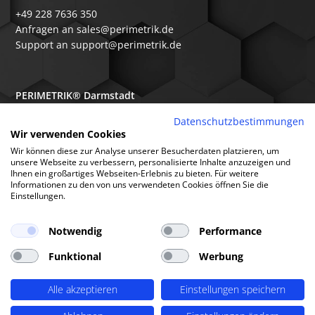
+49 228 7636 350
Anfragen an sales@perimetrik.de
Support an support@perimetrik.de
PERIMETRIK® Darmstadt
Ober-Ramstädter Str. 96e
Datenschutzbestimmungen
Wir verwenden Cookies
64367 Mühltal
Wir können diese zur Analyse unserer Besucherdaten platzieren, um
+49 6151 3944 80
unsere Webseite zu verbessern, personalisierte Inhalte anzuzeigen und
Ihnen ein großartiges Webseiten-Erlebnis zu bieten. Für weitere
Anfragen an sales@perimetrik.de
Informationen zu den von uns verwendeten Cookies öffnen Sie die
Support an support@perimetrik.de
Einstellungen.
Notwendig
Performance
Funktional
Werbung
© PERIMETRIK® 2026 |
Impressum
|
Datenschutzerklärung
|
Cookies
|
Alle akzeptieren
Einstellungen speichern
Standorte
|
FAQs
|
Glossar
|
Branchen
|
Software
|
Über uns
|
Arbeitsweise