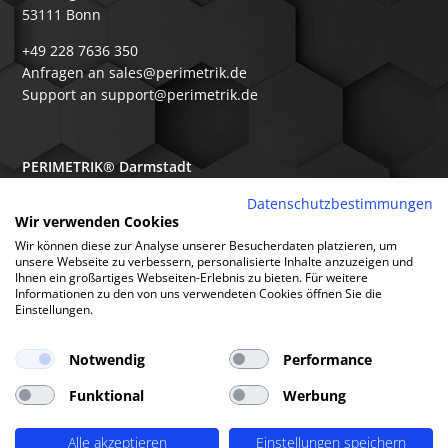
53111 Bonn
+49 228 7636 350
Anfragen an sales@perimetrik.de
Support an support@perimetrik.de
PERIMETRIK® Darmstadt
Ober-Ramstädter Str. 96e
Datenschutzbestimmungen
Wir verwenden Cookies
64367 Mühltal
Wir können diese zur Analyse unserer Besucherdaten platzieren, um
+49 6151 3944 80
unsere Webseite zu verbessern, personalisierte Inhalte anzuzeigen und
Ihnen ein großartiges Webseiten-Erlebnis zu bieten. Für weitere
Anfragen an sales@perimetrik.de
Informationen zu den von uns verwendeten Cookies öffnen Sie die
Support an support@perimetrik.de
Einstellungen.
Notwendig
Performance
Funktional
Werbung
© PERIMETRIK® 2026 |
Impressum
|
Datenschutzerklärung
|
Cookies
|
Alle akzeptieren
Einstellungen speichern