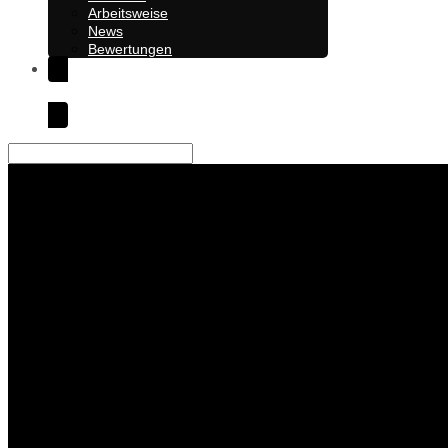
Arbeitsweise
News
Bewertungen
Kontakt
Suche
Ich bin völligst begei
Sandra Trost, Sandra Trost Training Coaching Consulting