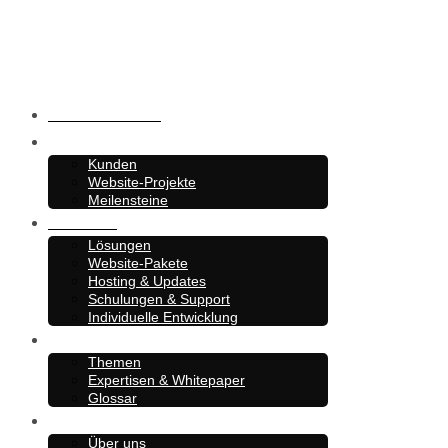
Barrierefreiheit
Referenzen
Kunden
Website-Projekte
Meilensteine
Angebote
Lösungen
Website-Pakete
Hosting & Updates
Schulungen & Support
Individuelle Entwicklung
Know-How
Themen
Expertisen & Whitepaper
Glossar
PERIMETRIK®
Über uns