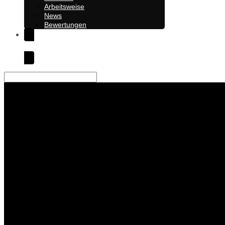
PERIMETRIK®
Über uns
Arbeitsweise
News
Bewertungen
Kontakt
Suche
Das Team 
Wir arbeiten nun seit zwei
Umgesetzt wurde mittlerweile 