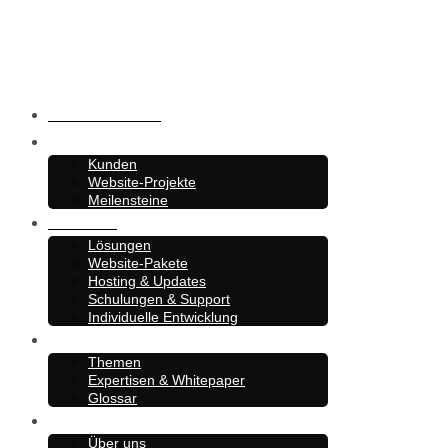
Barrierefreiheit
Referenzen
Kunden
Website-Projekte
Meilensteine
Angebote
Lösungen
Website-Pakete
Hosting & Updates
Schulungen & Support
Individuelle Entwicklung
Know-How
Themen
Expertisen & Whitepaper
Glossar