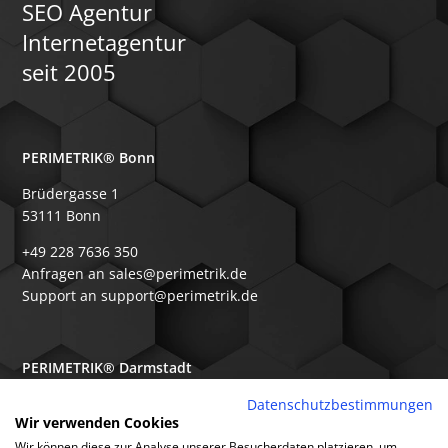
SEO Agentur
Internetagentur
seit 2005
PERIMETRIK® Bonn
Brüdergasse 1
53111 Bonn
+49 228 7636 350
Anfragen an sales@perimetrik.de
Support an support@perimetrik.de
PERIMETRIK® Darmstadt
Ober-Ramstädter Str. 96e
Datenschutzbestimmungen
Wir verwenden Cookies
64367 Mühltal
Wir können diese zur Analyse unserer Besucherdaten platzieren, um