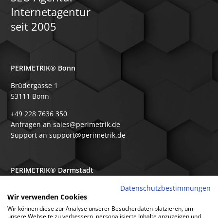
Internetagentur
seit 2005
PERIMETRIK® Bonn
Brüdergasse 1
53111 Bonn
+49 228 7636 350
Anfragen an sales@perimetrik.de
Support an support@perimetrik.de
PERIMETRIK® Darmstadt
Ober-Ramstädter Str. 96e
Datenschutzbestimmungen
Wir verwenden Cookies
64367 Mühltal
Wir können diese zur Analyse unserer Besucherdaten platzieren, um
+49 6151 3944 80
unsere Webseite zu verbessern, personalisierte Inhalte anzuzeigen und