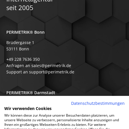
seit 2005
PERIMETRIK® Bonn
Brüdergasse 1
53111 Bonn
+49 228 7636 350
Anfragen an sales@perimetrik.de
Support an support@perimetrik.de
PERIMETRIK® Darmstadt
Ober-Ramstädter Str. 96e
Datenschutzbestimmungen
Wir verwenden Cookies
64367 Mühltal
Wir können diese zur Analyse unserer Besucherdaten platzieren, um
+49 6151 3944 80
unsere Webseite zu verbessern, personalisierte Inhalte anzuzeigen und
Ihnen ein großartiges Webseiten-Erlebnis zu bieten. Für weitere
Anfragen an sales@perimetrik.de