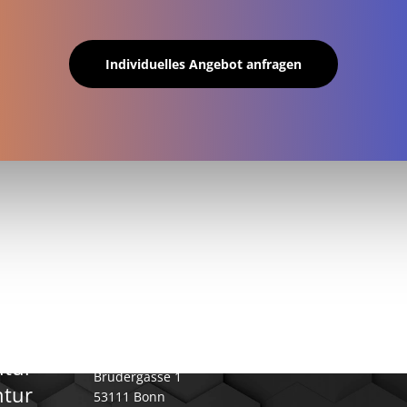
Individuelles Angebot anfragen
ntur
PERIMETRIK® Bonn
ntur
Brüdergasse 1
tur
53111 Bonn