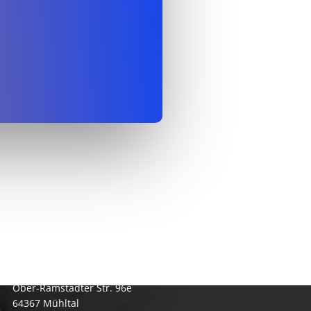
PERIMETRIK® Darmstadt
Ober-Ramstädter Str. 96e
64367 Mühltal