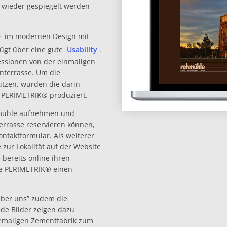
 wieder gespiegelt werden
e
im modernen Design mit
rfügt über eine gute
Usability
.
ssionen von der einmaligen
nterrasse. Um die
utzen, wurden die darin
n PERIMETRIK® produziert.
hmühle aufnehmen und
Terrasse reservieren können,
ontaktformular. Als weiterer
zur Lokalität auf der Website
bereits online ihren
te PERIMETRIK® einen
Über uns” zudem die
de Bilder zeigen dazu
hemaligen Zementfabrik zum