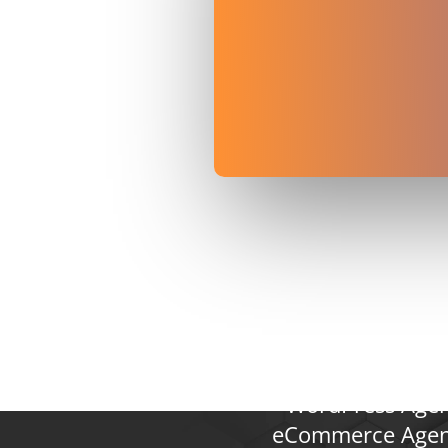
Digitalage
WordPress Age
eCommerce Agen