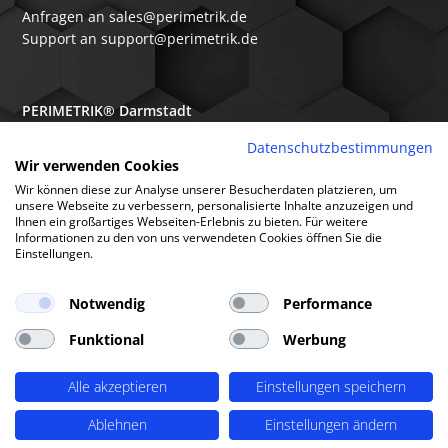
Anfragen an sales@perimetrik.de
Support an support@perimetrik.de
PERIMETRIK® Darmstadt
Ober-Ramstädter Str. 96e
Datenschutzbestimmungen
Wir verwenden Cookies
64367 Mühltal
Wir können diese zur Analyse unserer Besucherdaten platzieren, um
+49 6151 3944 80
unsere Webseite zu verbessern, personalisierte Inhalte anzuzeigen und
Ihnen ein großartiges Webseiten-Erlebnis zu bieten. Für weitere
Anfragen an sales@perimetrik.de
Informationen zu den von uns verwendeten Cookies öffnen Sie die
Support an support@perimetrik.de
Einstellungen.
Notwendig
Performance
Funktional
Werbung
© PERIMETRIK® 2026 |
Impressum
|
Datenschutzerklärung
|
Cookies
|
Alle akzeptieren
Einstellungen speichern
Standorte
|
FAQs
|
Glossar
|
Branchen
|
Software
|
Über uns
|
Arbeitsweise
Ablehnen
Einstellungen ändern