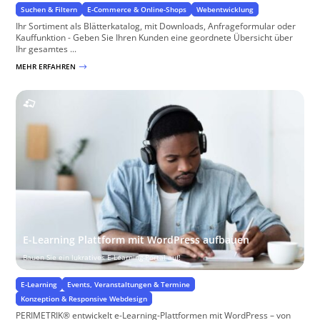
Suchen & Filtern
E-Commerce & Online-Shops
Webentwicklung
Ihr Sortiment als Blätterkatalog, mit Downloads, Anfrageformular oder
Kauffunktion - Geben Sie Ihren Kunden eine geordnete Übersicht über
Ihr gesamtes ...
MEHR ERFAHREN
$
E-Learning Plattform mit WordPress aufbauen
Bauen Sie ein lukratives E-Learning-Portal auf!
E-Learning
Events, Veranstaltungen & Termine
Konzeption & Responsive Webdesign
PERIMETRIK® entwickelt e-Learning-Plattformen mit WordPress – von