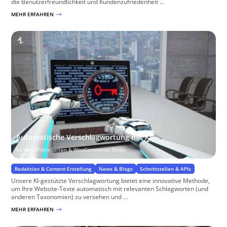
die Benutzerfreundlichkeit und Kundenzufriedenheit ...
MEHR ERFAHREN
$
Automatische Verschlagwortung mit KI
für WordPress-Seiten & WooCommerce Shops
Redaktion & Content-Erstellung
News & Blogs
Schnittstellen & APIs
Unsere KI-gestützte Verschlagwortung bietet eine innovative Methode,
um Ihre Website-Texte automatisch mit relevanten Schlagworten (und
anderen Taxonomien) zu versehen und ...
MEHR ERFAHREN
$