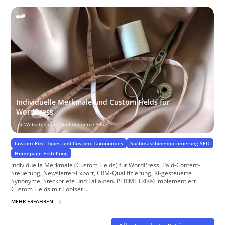
Individuelle Merkmale und Custom Fields für
WordPress
für Websites und WooCommerce Shops
Custom Post Types und Custom Taxonomies
Suchmaschinenoptimierung SEO
Homepage-Erstellung
Individuelle Merkmale (Custom Fields) für WordPress: Paid-Content-
Steuerung, Newsletter-Export, CRM-Qualifizierung, KI-gesteuerte
Synonyme, Steckbriefe und Fallakten. PERIMETRIK® implementiert
Custom Fields mit Toolset ...
MEHR ERFAHREN
$