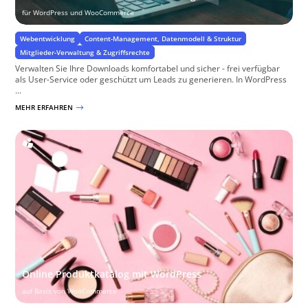
für WordPress und WooCommerce
Webentwicklung
Content-Management, Datenmodell & Struktur
Mitglieder-Verwaltung & Zugriffsrechte
Verwalten Sie Ihre Downloads komfortabel und sicher - frei verfügbar
als User-Service oder geschützt um Leads zu generieren. In WordPress
...
MEHR ERFAHREN
$
Online Produktkatalog mit WordPress
auf Basis von WooCommerce