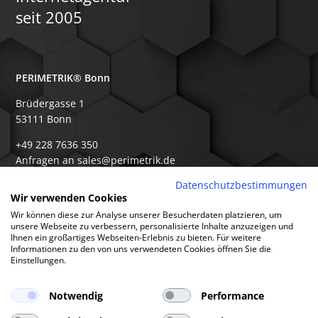
seit 2005
PERIMETRIK® Bonn
Brüdergasse 1
53111 Bonn
+49 228 7636 350
Anfragen an sales@perimetrik.de
Support an support@perimetrik.de
Datenschutzbestimmungen
Wir verwenden Cookies
Wir können diese zur Analyse unserer Besucherdaten platzieren, um
unsere Webseite zu verbessern, personalisierte Inhalte anzuzeigen und
PERIMETRIK® Darmstadt
Ihnen ein großartiges Webseiten-Erlebnis zu bieten. Für weitere
Informationen zu den von uns verwendeten Cookies öffnen Sie die
Ober-Ramstädter Str. 96e
Einstellungen.
64367 Mühltal
+49 6151 3944 80
Notwendig
Performance
Anfragen an sales@perimetrik.de