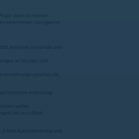
Plugin passt zu meinen
en verbreiteten Lösungen im
rstützt komplexe Lernpfade und
rungen an Struktur und
 und ernaehrungs-umschau.de.
e WooCommerce-Anbindung,
tarten wollen.
ignet als LearnDash.
e, E-Mail-Automatisierung und