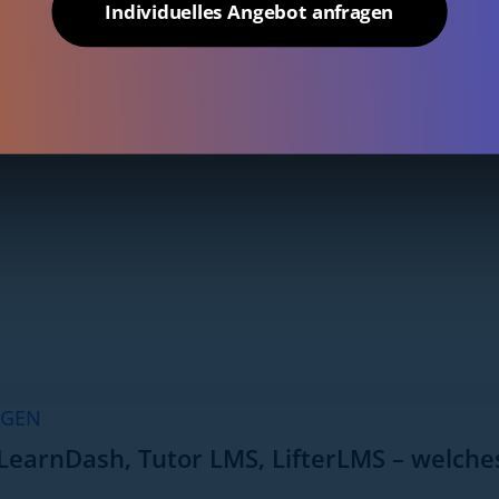
Individuelles Angebot anfragen
AGEN
LearnDash, Tutor LMS, LifterLMS – welches