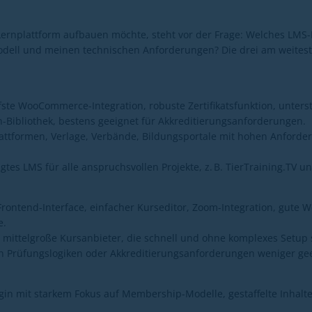
ernplattform aufbauen möchte, steht vor der Frage: Welches LMS-
dell und meinen technischen Anforderungen? Die drei am weitest
iefste WooCommerce-Integration, robuste Zertifikatsfunktion, unte
n-Bibliothek, bestens geeignet für Akkreditierungsanforderungen.
lattformen, Verlage, Verbände, Bildungsportale mit hohen Anforde
tes LMS für alle anspruchsvollen Projekte, z. B. TierTraining.TV
Frontend-Interface, einfacher Kurseditor, Zoom-Integration, gut
e.
mittelgroße Kursanbieter, die schnell und ohne komplexes Setup s
en Prüfungslogiken oder Akkreditierungsanforderungen weniger gee
gin mit starkem Fokus auf Membership-Modelle, gestaffelte Inhalt