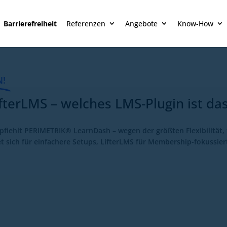
Barrierefreiheit
Referenzen
Angebote
Know-How
N!
terLMS – welches LMS-Plugin ist das
mpfiehlt PERIMETRIK® LearnDash – wegen der größten Flexibilitä
et sich für einfachere Setups, LifterLMS für Membership-fokussie