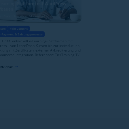
Learning Plattform mit WordPress
fbauen
en Sie ein lukratives E-Learning-Portal auf!
lare
Paid Content
e-Payment & Zahlungsprozesse
TRIK® entwickelt e-Learning-Plattformen mit
ess – von LearnDash-Kursen bis zur individuellen
klung mit Zertifikaten, externer Akkreditierung und
merce-Integration. Referenzen: TierTraining.TV
ERFAHREN
$