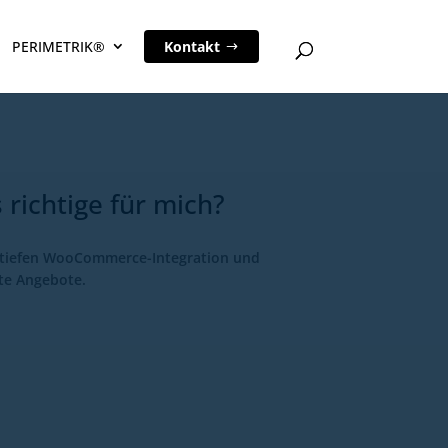
PERIMETRIK®
Kontakt
 richtige für mich?
t, tiefen WooCommerce-Integration und
rte Angebote.