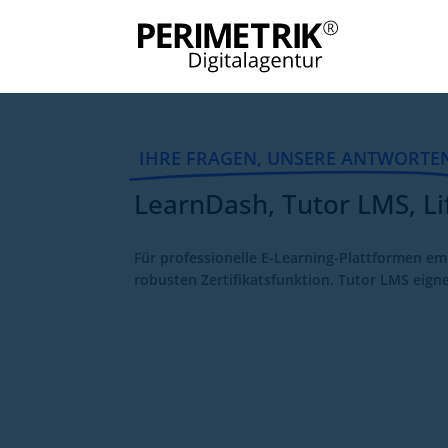
IHRE FRAGEN, UNSERE ANTWORTE
LearnDash, Tutor LMS, Lif
Für professionelle E-Learning-Plattformen e
robusten Zertifikatsfunktion. Tutor LMS eign