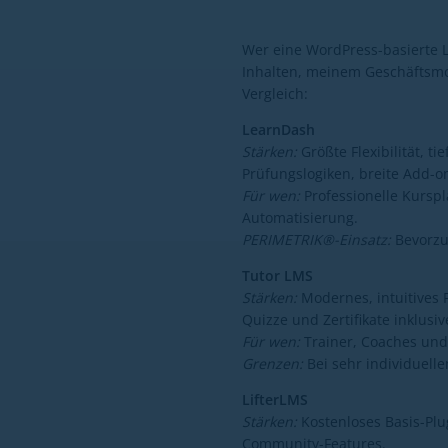
Wer eine WordPress-basierte L
Inhalten, meinem Geschäftsmo
Vergleich:
LearnDash
Stärken:
Größte Flexibilität, t
Prüfungslogiken, breite Add-o
Für wen:
Professionelle Kursp
Automatisierung.
PERIMETRIK®-Einsatz:
Bevorzug
Tutor LMS
Stärken:
Modernes, intuitives 
Quizze und Zertifikate inklusiv
Für wen:
Trainer, Coaches und 
Grenzen:
Bei sehr individuell
LifterLMS
Stärken:
Kostenloses Basis-Plu
Community-Features.