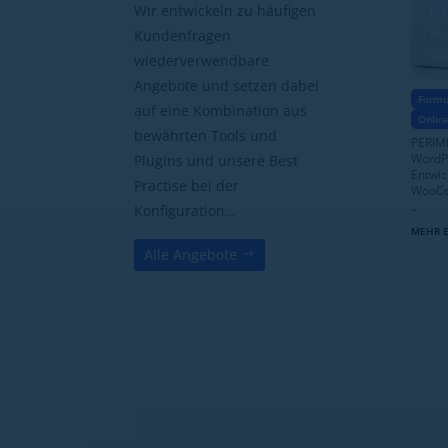
Wir entwickeln zu häufigen
E-
au
Kundenfragen
Bau
wiederverwendbare
Angebote und setzen dabei
Formu
auf eine Kombination aus
Onlin
bewährten Tools und
PERIME
WordPr
PlugIns und unsere Best
Entwic
Practise bei der
WooCom
...
Konfiguration…
MEHR 
Alle Angebote