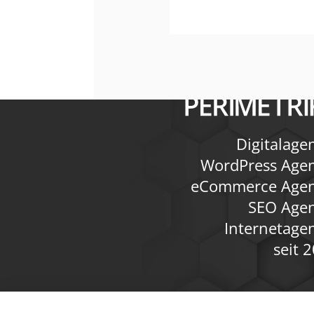
Digitalage
WordPress Age
eCommerce Agen
SEO Age
Internetage
seit 