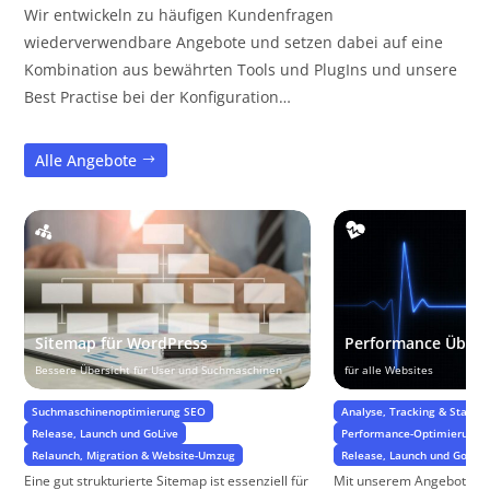
Wir entwickeln zu häufigen Kundenfragen
wiederverwendbare Angebote und setzen dabei auf eine
Kombination aus bewährten Tools und PlugIns und unsere
Best Practise bei der Konfiguration…
Alle Angebote
Sitemap für WordPress
Performance Über
Bessere Übersicht für User und Suchmaschinen
für alle Websites
Suchmaschinenoptimierung SEO
Analyse, Tracking & Statisti
Release, Launch und GoLive
Performance-Optimierung &
Relaunch, Migration & Website-Umzug
Release, Launch und GoLive
Eine gut strukturierte Sitemap ist essenziell für
Mit unserem Angebot zur