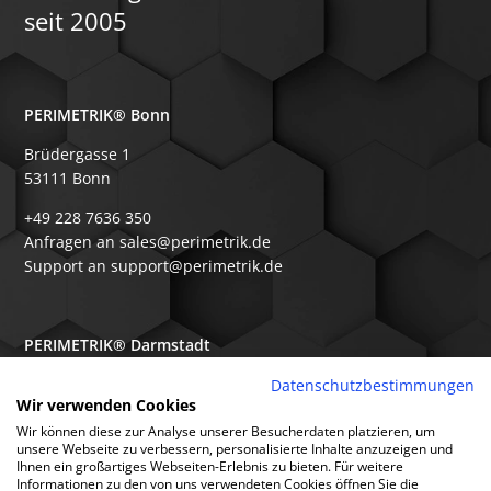
seit 2005
PERIMETRIK® Bonn
Brüdergasse 1
53111 Bonn
+49 228 7636 350
Anfragen an sales@perimetrik.de
Support an support@perimetrik.de
PERIMETRIK® Darmstadt
Ober-Ramstädter Str. 96e
Datenschutzbestimmungen
Wir verwenden Cookies
64367 Mühltal
Wir können diese zur Analyse unserer Besucherdaten platzieren, um
+49 6151 3944 80
unsere Webseite zu verbessern, personalisierte Inhalte anzuzeigen und
Ihnen ein großartiges Webseiten-Erlebnis zu bieten. Für weitere
Anfragen an sales@perimetrik.de
Informationen zu den von uns verwendeten Cookies öffnen Sie die