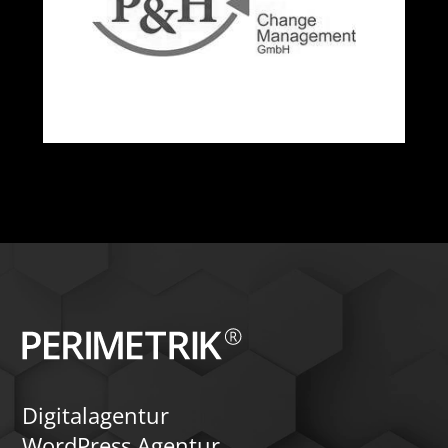
P & H Change Management GmbH
Digitalagentur
WordPress Agentur