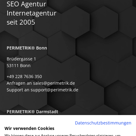
SEO Agentur
Internetagentur
seit 2005
PERIMETRIK® Bonn
Brüdergasse 1
53111 Bonn
+49 228 7636 350
Anfragen an sales@perimetrik.de
Support an support@perimetrik.de
PERIMETRIK® Darmstadt
Ober-Ramstädter Str. 96e
Datenschutzbestimmungen
Wir verwenden Cookies
64367 Mühltal
Wir können diese zur Analyse unserer Besucherdaten platzieren, um