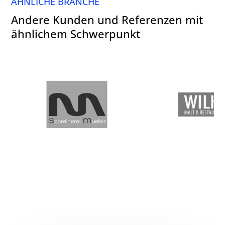
ÄHNLICHE BRANCHE
Andere Kunden und Referenzen mit
ähnlichem Schwerpunkt
Schreinerei Müller, Mülheim-
Maler Wilhelmi
Kärlich bei Koblenz
Koble