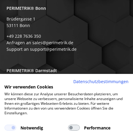
PERIMETRIK® Bonn
Brüdergasse 1
53111 Bonn
+49 228 7636 350
Anfragen an sales@perimetrik.de
Support an support@perimetrik.de
PERIMETRIK® Darmstadt
Ober-Ramstädter Str. 96e
Datenschutzbestimmungen
Wir verwenden Cookies
64367 Mühltal
Wir können diese zur Analyse unserer Besucherdaten platzieren, um
+49 6151 3944 80
unsere Webseite zu verbessern, personalisierte Inhalte anzuzeigen und
Ihnen ein großartiges Webseiten-Erlebnis zu bieten. Für weitere
Anfragen an sales@perimetrik.de
Informationen zu den von uns verwendeten Cookies öffnen Sie die
Support an support@perimetrik.de
Einstellungen.
Notwendig
Performance