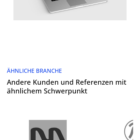
ÄHNLICHE BRANCHE
Andere Kunden und Referenzen mit
ähnlichem Schwerpunkt
Schreinerei Müller, Mülheim-
Druckerei Heinr
Kärlich bei Koblenz
Möncheng