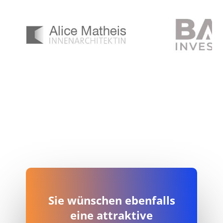
Alice Matheis |
B.A.B. Real Esta
Innenarchitektin, Bad Honnef
GmbH, B
bei Bonn
Sie wünschen ebenfalls
eine attraktive