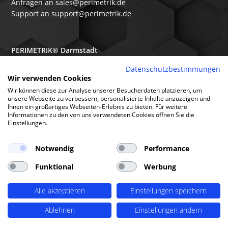
Anfragen an sales@perimetrik.de
Support an support@perimetrik.de
PERIMETRIK® Darmstadt
Ober-Ramstädter Str. 96e
Datenschutzbestimmungen
Wir verwenden Cookies
64367 Mühltal
Wir können diese zur Analyse unserer Besucherdaten platzieren, um
+49 6151 3944 80
unsere Webseite zu verbessern, personalisierte Inhalte anzuzeigen und
Ihnen ein großartiges Webseiten-Erlebnis zu bieten. Für weitere
Anfragen an sales@perimetrik.de
Informationen zu den von uns verwendeten Cookies öffnen Sie die
Support an support@perimetrik.de
Einstellungen.
Notwendig
Performance
Funktional
Werbung
© PERIMETRIK® 2026 |
Impressum
|
Datenschutzerklärung
|
Cookies
|
Alle akzeptieren
Einstellungen speichern
Standorte
|
FAQs
|
Glossar
|
Branchen
|
Software
|
Über uns
|
Arbeitsweise
Ablehnen
Einstellungen ändern