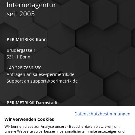
Internetagentur
seit 2005
PERIMETRIK® Bonn
Brüdergasse 1
53111 Bonn
+49 228 7636 350
Anfragen an sales@perimetrik.de
Support an support@perimetrik.de
PERIMETRIK® Darmstadt
Ober-Ramstädter Str. 96e
Datenschutzbestimmungen
Wir verwenden Cookies
64367 Mühltal
Wir können diese zur Analyse unserer Besucherdaten platzieren, um
+49 6151 3944 80
unsere Webseite zu verbessern, personalisierte Inhalte anzuzeigen und