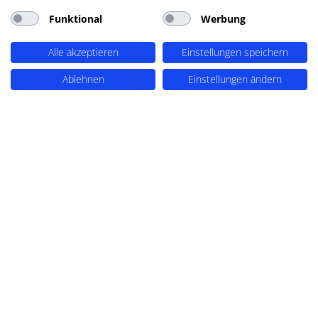
Funktional
Werbung
Alle akzeptieren
Einstellungen speichern
Ablehnen
Einstellungen ändern
Digitalagentur
WordPress Agentur
eCommerce Agentur