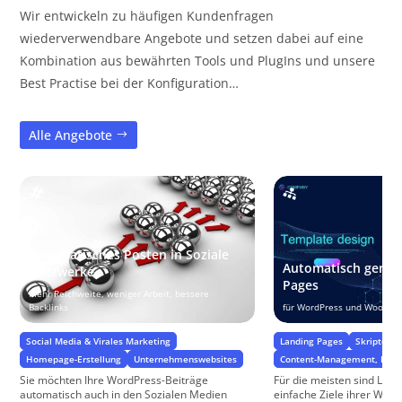
Wir entwickeln zu häufigen Kundenfragen
wiederverwendbare Angebote und setzen dabei auf eine
Kombination aus bewährten Tools und PlugIns und unsere
Best Practise bei der Konfiguration…
Alle Angebote
Automatisches Posten in Soziale
Automatisch generi
Netzwerke
Pages
Mehr Reichweite, weniger Arbeit, bessere
Backlinks
für WordPress und WooCom
Social Media & Virales Marketing
Landing Pages
Skripte & 
Homepage-Erstellung
Unternehmenswebsites
Content-Management, Daten
Sie möchten Ihre WordPress-Beiträge
Für die meisten sind Lan
automatisch auch in den Sozialen Medien
einfache Ziele ihrer We