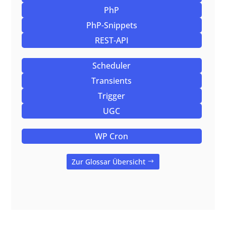
PhP
PhP-Snippets
REST-API
Scheduler
Transients
Trigger
UGC
WP Cron
Zur Glossar Übersicht