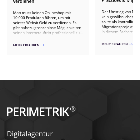
Practices & Migra
verdienen
Der Umstieg von Divi 4
Man muss keinen Onlineshop mit
kein gewöhnliches Up
10.000 Produkten führen, um mit
sollte als kontrollierte
seinter Websit Geld zu verdienen. Es
Migrationsprojekt ve
gibt nahezu grenzenlose Möglichkeiten
In diesem Fachartikel 
seinen Internetauftritt professionell zu
welche technischen U
monetarisieren. In diesem Artikel
zwischen beiden Vers
zeigen wir Ihnen, dass jeder mit seiner
MEHR ERFAHREN
$
MEHR ERFAHREN
$
sind, welche Risiken 
Webseite Geld verdienen kann.
Websites auftreten kö
sauberer Umstieg übe
Kompatibilitätsprüfun
Qualitätssicherung abl
Dabei gehen wir auch 
Stolperfallen wie Drit
individuelles CSS, 
Theme-Builder-Templa
zeigen, wie ein Wechse
erfolgen kann.
Digitalagentur