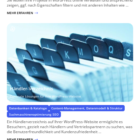
Sie wollen Ihre Projekte in WordPress online verwalten und ansprechend
zeigen, ggf. nach Eigenschaften filtern und mit anderen Inhalten wie ...
MEHR ERFAHREN
$
Händler-Verzeichnis
Optimale Lösungen für Ihre WordPress-Website
Datenbanken & Kataloge
Content-Management, Datenmodell & Struktur
Suchmaschinenoptimierung SEO
Ein Händlerverzeichnis auf Ihrer WordPress-Website ermöglicht es
Besuchern, gezielt nach Händlern und Vertriebspartnern zu suchen, was
die Benutzerfreundlichkeit und Kundenzufriedenheit ...
MEHR ERFAHREN
$