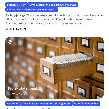
Suchen & Filtern
Dynamische Inhalte & Benutzerführung
Produkt-Konfiguratoren & Bestellprozesse
Als langjährige WordPress-Agentur sind erfahren in der Entwicklung von
effizienten und benutzerfreundlichen Produktdatenbanken. Unser
Angebot umfasst zwei verschiedene Lösungsansätze: die ...
MEHR ERFAHREN
$
Projektdatenbank
mit WordPress
Formulare
Downloads & Dokumenten-Management
Schnittstellen & APIs