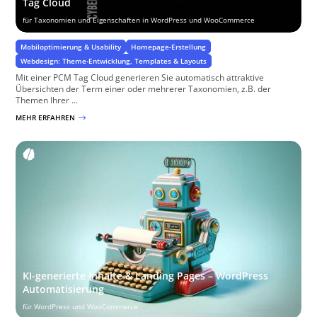
Tag Cloud
für Taxonomien und Eigenschaften in WordPress und WooCommerce
Mobiloptimierung & Usability
Homepage-Erstellung
Webdesign: Theme-Entwicklung, Templates & Layouts
Mit einer PCM Tag Cloud generieren Sie automatisch attraktive
Übersichten der Term einer oder mehrerer Taxonomien, z.B. der
Themen Ihrer ...
MEHR ERFAHREN
$
KI-generierte Inhalte & Landing Pages – WordPress
Automatisierung
für WordPress und WooCommerce