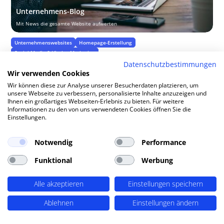
Unternehmens-Blog
Mit News die gesamte Website aufwerten
Unternehmenswebsites
Homepage-Erstellung
Social Media & Virales Marketing
Datenschutzbestimmungen
Ein professionell geführter Unternehmensblog, integriert in Ihre
WordPress-Website, bietet zahlreiche Vorteile, die weit über die bloße
Wir verwenden Cookies
Veröffentlichung von Neuigkeiten hinausgehen. ...
Wir können diese zur Analyse unserer Besucherdaten platzieren, um
unsere Webseite zu verbessern, personalisierte Inhalte anzuzeigen und
MEHR ERFAHREN
$
Ihnen ein großartiges Webseiten-Erlebnis zu bieten. Für weitere
Informationen zu den von uns verwendeten Cookies öffnen Sie die
MEHR LADEN
Einstellungen.
Notwendig
Performance
Alle Angebote & Lösungen
Funktional
Werbung
Alle akzeptieren
Einstellungen speichern
Ablehnen
Einstellungen ändern