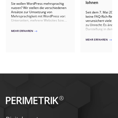
lohnen
Sie wollen WordPress mehrsprachig
nutzen? Wir stellen die verschiedenen
Ansätze zur Umsetzung von
Seit dem 7. Mai 2026 
Mehrsprachigkeit mit WordPress vor:
keine FAQ-Rich-Result
Unterseiten, mehrere Websites bzw.
verunsichert viele Web
MultiSite sowie professionelle Multi
zu Unrecht: Es ändert 
Language PlugIns.
Darstellung in den Su
MEHR ERFAHREN
$
nicht der Wert guter F
Warum sich Fragen u
MEHR ERFAHREN
$
weiterhin lohnen un
FAQ jetzt erst recht p