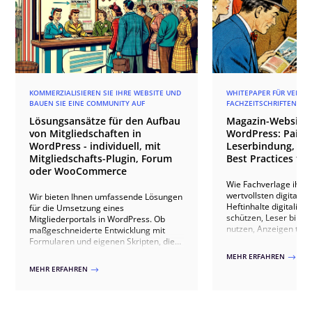
KOMMERZIALISIEREN SIE IHRE WEBSITE UND
WHITEPAPER FÜR VERLAG
BAUEN SIE EINE COMMUNITY AUF
FACHZEITSCHRIFTEN
Lösungsansätze für den Aufbau
Magazin-Websites
von Mitgliedschaften in
WordPress: Paid 
WordPress - individuell, mit
Leserbindung, An
Mitgliedschafts-Plugin, Forum
Best Practices für
oder WooCommerce
Wie Fachverlage ihre
wertvollsten digitale
Wir bieten Ihnen umfassende Lösungen
Heftinhalte digitalisie
für die Umsetzung eines
schützen, Leser bind
Mitgliederportals in WordPress. Ob
nutzen, Anzeigen th
maßgeschneiderte Entwicklung mit
ausspielen, IVW-konf
Formularen und eigenen Skripten, die
Abonnenten gewinnen 
Nutzung spezialisierter Plugins wie
MEHR ERFAHREN
$
20+ Verlagsprojekten.
Ultimate Member oder WooCommerce-
MEHR ERFAHREN
$
Erweiterungen – wir passen die Lösung
exakt an Ihre Bedürfnisse an. Unsere
Ansätze umfassen benutzerfreundliche
Registrierungen, exklusive Inhalte,