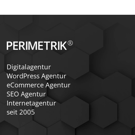
interaktive Funktionen und
automatisierte Zahlungsprozesse.
Zusätzlich können wir ein Forum
integrieren, um die Kommunikation und
den Austausch unter den Mitgliedern zu
fördern. Vertrauen Sie auf unsere
Expertise für ein flexibles und
leistungsfähiges Mitgliederportal.
Digitalagentur
WordPress Agentur
eCommerce Agentur
SEO Agentur
Internetagentur
seit 2005