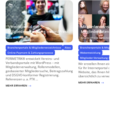
Vereinsportal mit
Mitgliederverzeichn
Mitgliederverwaltung – WordPress
Mitgliederdatenba
mit WordPress
für WordPress Websites
Branchenportale & Mitgliederverzeichnisse
Abos
Branchenportale & Mitglied
Online-Payment & Zahlungsprozesse
Webentwicklung
Mitglieder-Verwaltung & Zug
PERIMETRIK® entwickelt Vereins- und
Verbandsportale mit WordPress – mit
Wir erstellen Ihnen ein Mi
Mitgliederverwaltung, Rollenmodellen,
für Ihr Internetportal ode
geobasierter Mitgliedersuche, Beitragszahlung
Website, das Ihnen hilft, I
und DSGVO-konformer Registrierung.
übersichtlich zu verwalten
Referenzen u. a. PTK ...
MEHR ERFAHREN
$
MEHR ERFAHREN
$