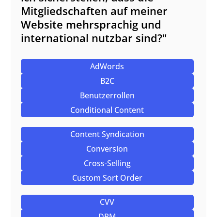
Mitgliedschaften auf meiner
Website mehrsprachig und
international nutzbar sind?"
AdWords
B2C
Benutzerrollen
Conditional Content
Content Syndication
Conversion
Cross-Selling
Custom Sort Order
CVV
DRM