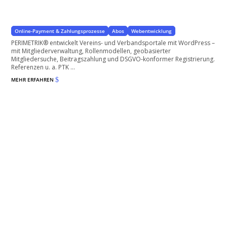
mit WordPress
Online-Payment & Zahlungsprozesse
Abos
Webentwicklung
PERIMETRIK® entwickelt Vereins- und Verbandsportale mit WordPress –
mit Mitgliederverwaltung, Rollenmodellen, geobasierter
Mitgliedersuche, Beitragszahlung und DSGVO-konformer Registrierung.
Referenzen u. a. PTK ...
MEHR ERFAHREN
$
Zahlungsmöglichkeiten in WordPress anbieten
Integration von Zahlungsmethoden in Wordpress und WooCommerce