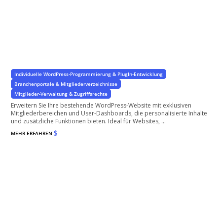
Geschlossene Mitgliederbereiche mit User-Dashboard
für Ihre WorPress Website
Individuelle WordPress-Programmierung & PlugIn-Entwicklung
Branchenportale & Mitgliederverzeichnisse
Mitglieder-Verwaltung & Zugriffsrechte
Erweitern Sie Ihre bestehende WordPress-Website mit exklusiven
Mitgliederbereichen und User-Dashboards, die personalisierte Inhalte
und zusätzliche Funktionen bieten. Ideal für Websites, ...
MEHR ERFAHREN
$