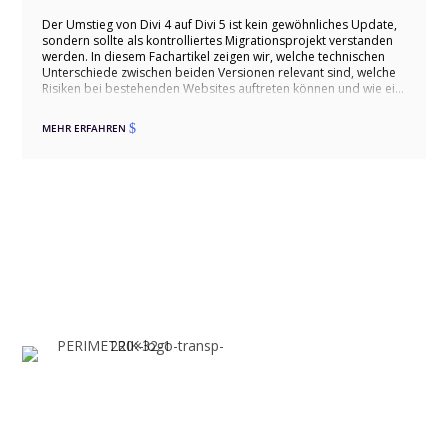
Der Umstieg von Divi 4 auf Divi 5 ist kein gewöhnliches Update,
sondern sollte als kontrolliertes Migrationsprojekt verstanden
werden. In diesem Fachartikel zeigen wir, welche technischen
Unterschiede zwischen beiden Versionen relevant sind, welche
Risiken bei bestehenden Websites auftreten können und wie ein
sauberer Umstieg über Staging, Kompatibilitätsprüfung,
Migration und Qualitätssicherung ablaufen sollte. Dabei gehen
MEHR ERFAHREN
$
wir auch auf typische Stolperfallen wie Drittmodule,
individuelles CSS, WooCommerce und Theme-Builder-
Templates ein und zeigen, wie ein Wechsel erfolgreich erfolgen
kann.
Digitalagentur
WordPress Agentur