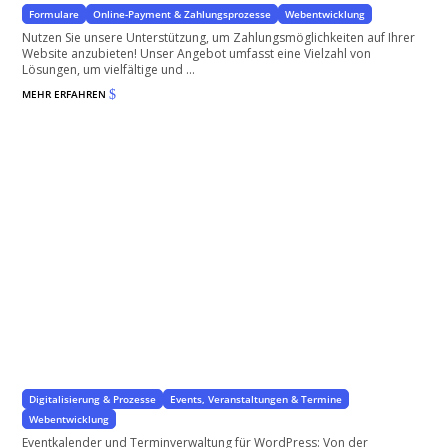
Formulare
Online-Payment & Zahlungsprozesse
Webentwicklung
Nutzen Sie unsere Unterstützung, um Zahlungsmöglichkeiten auf Ihrer
Website anzubieten! Unser Angebot umfasst eine Vielzahl von
Lösungen, um vielfältige und ...
MEHR ERFAHREN
$
Eventkalender und Terminverwaltung für WordPress
für WordPress und WooCommerce
Digitalisierung & Prozesse
Events, Veranstaltungen & Termine
Webentwicklung
Eventkalender und Terminverwaltung für WordPress: Von der