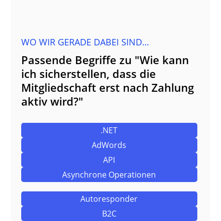
WO WIR GERADE DABEI SIND…
Passende Begriffe zu "Wie kann
ich sicherstellen, dass die
Mitgliedschaft erst nach Zahlung
aktiv wird?"
.NET
AdWords
API
Asynchrone Operationen
Autoresponder
B2C