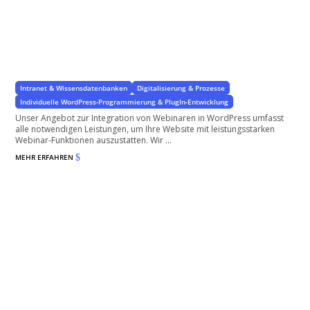
Webinare in WordPress integrieren
Bauen Sie mit WordPress eine Lernplattform auf!
Intranet & Wissensdatenbanken
Digitalisierung & Prozesse
Individuelle WordPress-Programmierung & PlugIn-Entwicklung
Unser Angebot zur Integration von Webinaren in WordPress umfasst
alle notwendigen Leistungen, um Ihre Website mit leistungsstarken
Webinar-Funktionen auszustatten. Wir ...
MEHR ERFAHREN
$