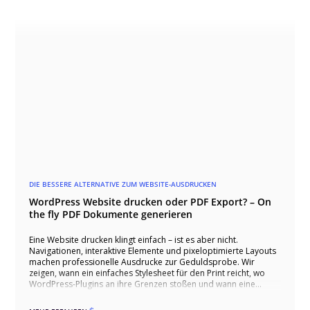
DIE BESSERE ALTERNATIVE ZUM WEBSITE-AUSDRUCKEN
WordPress Website drucken oder PDF Export? – On
the fly PDF Dokumente generieren
Eine Website drucken klingt einfach – ist es aber nicht.
Navigationen, interaktive Elemente und pixeloptimierte Layouts
machen professionelle Ausdrucke zur Geduldsprobe. Wir
zeigen, wann ein einfaches Stylesheet für den Print reicht, wo
WordPress-Plugins an ihre Grenzen stoßen und wann eine
individuell entwickelte PDF-Generierung der einzig sinnvolle
Weg ist.