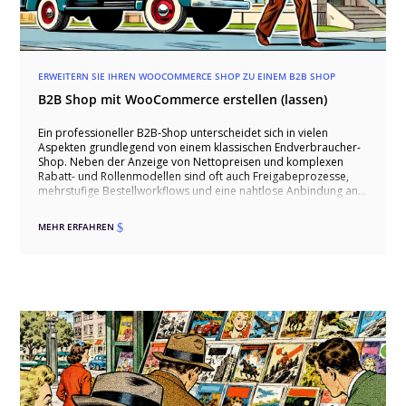
ERWEITERN SIE IHREN WOOCOMMERCE SHOP ZU EINEM B2B SHOP
B2B Shop mit WooCommerce erstellen (lassen)
Ein professioneller B2B-Shop unterscheidet sich in vielen
Aspekten grundlegend von einem klassischen Endverbraucher-
Shop. Neben der Anzeige von Nettopreisen und komplexen
Rabatt- und Rollenmodellen sind oft auch Freigabeprozesse,
mehrstufige Bestellworkflows und eine nahtlose Anbindung an
Warenwirtschafts- oder ERP-Systeme erforderlich. Dieser Artikel
zeigt, wie sich WooCommerce mit spezifischen Plugins und
MEHR ERFAHREN
$
individuellen Anpassungen zu einem leistungsfähigen B2B-Shop
ausbauen lässt, der Anforderungen wie ein eingeschränktes
Sortiment für Gewerbekunden, besondere
Dokumentenanforderungen oder API-gestützte
Anfrageprozesse erfüllt. Auch das Themenfeld „Compliance
und Sicherheit“ wird beleuchtet, da im B2B-Umfeld oft sensible
Firmendaten und branchenspezifische Richtlinien berücksichtigt
werden müssen. Insgesamt wird deutlich, dass WooCommerce
dank seiner Flexibilität und der Vielfalt an Erweiterungen eine
solide Basis für nahezu alle B2B-Szenarien bietet – von der
Registrierung mit Gewerbenachweis über individuelle Preislisten
bis hin zu verzahnten Marketing- und Serviceprozessen.