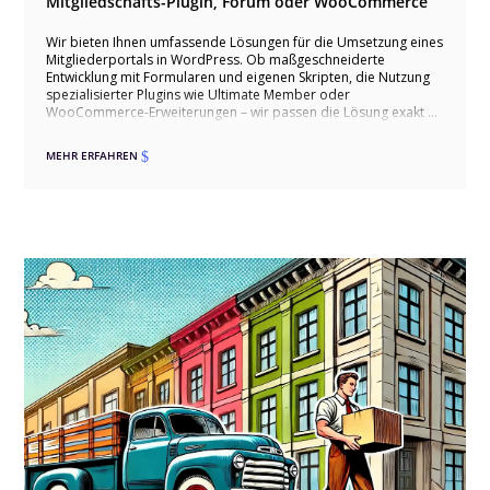
Mitgliedschafts-Plugin, Forum oder WooCommerce
Wir bieten Ihnen umfassende Lösungen für die Umsetzung eines
Mitgliederportals in WordPress. Ob maßgeschneiderte
Entwicklung mit Formularen und eigenen Skripten, die Nutzung
spezialisierter Plugins wie Ultimate Member oder
WooCommerce-Erweiterungen – wir passen die Lösung exakt an
Ihre Bedürfnisse an. Unsere Ansätze umfassen
benutzerfreundliche Registrierungen, exklusive Inhalte,
MEHR ERFAHREN
$
interaktive Funktionen und automatisierte Zahlungsprozesse.
Zusätzlich können wir ein Forum integrieren, um die
Kommunikation und den Austausch unter den Mitgliedern zu
fördern. Vertrauen Sie auf unsere Expertise für ein flexibles und
leistungsfähiges Mitgliederportal.