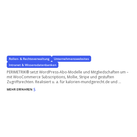
Abo-Modelle & Mitgliedschaften für WordPress
einrichten
für Ihre Dienstleistungen und Produkte
Rollen- & Rechteverwaltung
Unternehmenswebsites
Intranet & Wissensdatenbanken
PERIMETRIK® setzt WordPress-Abo-Modelle und Mitgliedschaften um –
mit WooCommerce Subscriptions, Mollie, Stripe und gestuften
Zugriffsrechten. Realisiert u. a. für kalorien-mundgerecht.de und ...
MEHR ERFAHREN
$