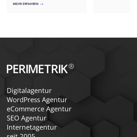
individuell entwickel
Ultimate Member oder WooCommerce-
MEHR ERFAHREN
$
der einzig sinnvolle We
Erweiterungen – wir passen die Lösung
exakt an Ihre Bedürfnisse an. Unsere
Ansätze umfassen benutzerfreundliche
Registrierungen, exklusive Inhalte,
interaktive Funktionen und
automatisierte Zahlungsprozesse.
Zusätzlich können wir ein Forum
integrieren, um die Kommunikation und
den Austausch unter den Mitgliedern zu
fördern. Vertrauen Sie auf unsere
Expertise für ein flexibles und
leistungsfähiges Mitgliederportal.
Digitalagentur
WordPress Agentur
eCommerce Agentur
SEO Agentur
Internetagentur
seit 2005