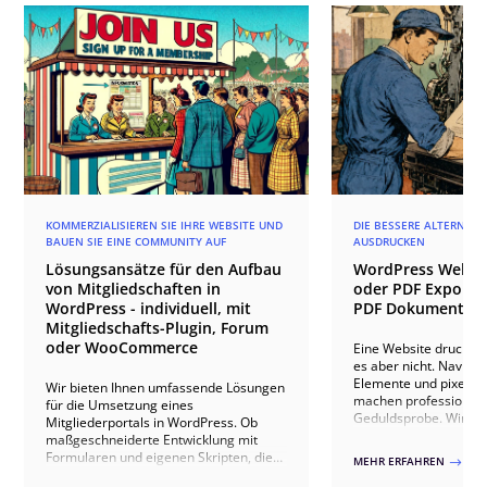
KOMMERZIALISIEREN SIE IHRE WEBSITE UND
DIE BESSERE ALTERNATI
BAUEN SIE EINE COMMUNITY AUF
AUSDRUCKEN
Lösungsansätze für den Aufbau
WordPress Websi
von Mitgliedschaften in
oder PDF Export? 
WordPress - individuell, mit
PDF Dokumente g
Mitgliedschafts-Plugin, Forum
oder WooCommerce
Eine Website drucken k
es aber nicht. Navigat
Elemente und pixelopt
Wir bieten Ihnen umfassende Lösungen
machen professionell
für die Umsetzung eines
Geduldsprobe. Wir ze
Mitgliederportals in WordPress. Ob
einfaches Stylesheet f
maßgeschneiderte Entwicklung mit
reicht, wo WordPress-
Formularen und eigenen Skripten, die
MEHR ERFAHREN
$
Grenzen stoßen und 
Nutzung spezialisierter Plugins wie