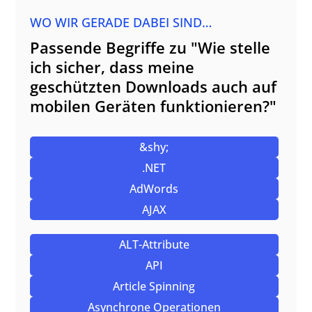
WO WIR GERADE DABEI SIND…
Passende Begriffe zu "Wie stelle
ich sicher, dass meine
geschützten Downloads auch auf
mobilen Geräten funktionieren?"
&shy;
.NET
AdWords
AJAX
ALT-Attribute
API
Article Spinning
Asynchrone Operationen