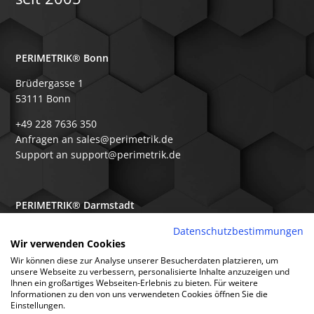
PERIMETRIK® Bonn
Brüdergasse 1
53111 Bonn
+49 228 7636 350
Anfragen an sales@perimetrik.de
Support an support@perimetrik.de
PERIMETRIK® Darmstadt
Ober-Ramstädter Str. 96e
Datenschutzbestimmungen
Wir verwenden Cookies
64367 Mühltal
Wir können diese zur Analyse unserer Besucherdaten platzieren, um
+49 6151 3944 80
unsere Webseite zu verbessern, personalisierte Inhalte anzuzeigen und
Ihnen ein großartiges Webseiten-Erlebnis zu bieten. Für weitere
Anfragen an sales@perimetrik.de
Informationen zu den von uns verwendeten Cookies öffnen Sie die
Support an support@perimetrik.de
Einstellungen.