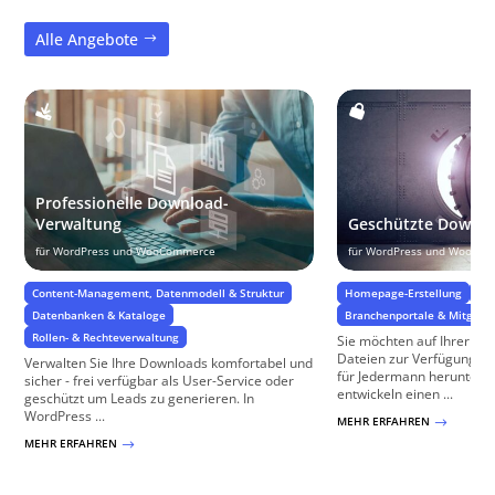
Alle Angebote
Professionelle Download-
Verwaltung
Geschützte Downl
für WordPress und WooCommerce
für WordPress und WooCo
Content-Management, Datenmodell & Struktur
Homepage-Erstellung
We
Datenbanken & Kataloge
Branchenportale & Mitglied
Rollen- & Rechteverwaltung
Sie möchten auf Ihrer We
Dateien zur Verfügung stel
Verwalten Sie Ihre Downloads komfortabel und
für Jedermann herunterlad
sicher - frei verfügbar als User-Service oder
entwickeln einen ...
geschützt um Leads zu generieren. In
WordPress ...
MEHR ERFAHREN
$
MEHR ERFAHREN
$