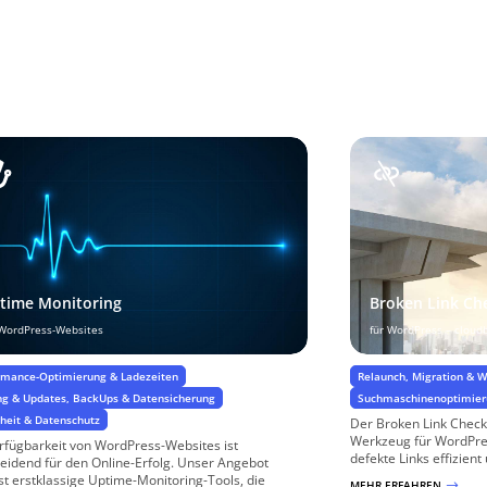
time Monitoring
Broken Link Ch
 WordPress-Websites
für WordPress – cloudb
rmance-Optimierung & Ladezeiten
Relaunch, Migration & 
ng & Updates, BackUps & Datensicherung
Suchmaschinenoptimie
rheit & Datenschutz
Der Broken Link Checke
Werkzeug für WordPres
rfügbarkeit von WordPress-Websites ist
defekte Links effizient 
eidend für den Online-Erfolg. Unser Angebot
t erstklassige Uptime-Monitoring-Tools, die
MEHR ERFAHREN
$