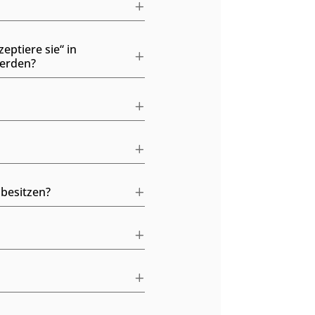
ptiere sie“ in
werden?
 besitzen?