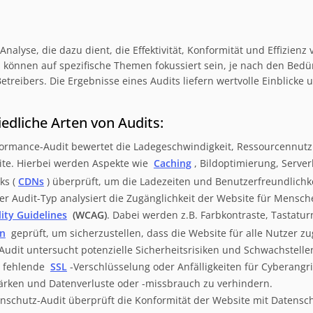
nalyse, die dazu dient, die Effektivität, Konformität und Effizienz
 können auf spezifische Themen fokussiert sein, je nach den Bedü
reibers. Die Ergebnisse eines Audits liefern wertvolle Einblicke
iedliche Arten von Audits:
formance-Audit bewertet die Ladegeschwindigkeit, Ressourcennut
ite. Hierbei werden Aspekte wie
Caching
, Bildoptimierung, Serve
ks (
CDNs
) überprüft, um die Ladezeiten und Benutzerfreundlichk
er Audit-Typ analysiert die Zugänglichkeit der Website für Mens
ity Guidelines
(WCAG)
. Dabei werden z.B. Farbkontraste, Tastatur
en
geprüft, um sicherzustellen, dass die Website für alle Nutzer zug
Audit untersucht potenzielle Sicherheitsrisiken und Schwachstellen
, fehlende
SSL
-Verschlüsselung oder Anfälligkeiten für Cyberangr
tärken und Datenverluste oder -missbrauch zu verhindern.
nschutz-Audit überprüft die Konformität der Website mit Datens