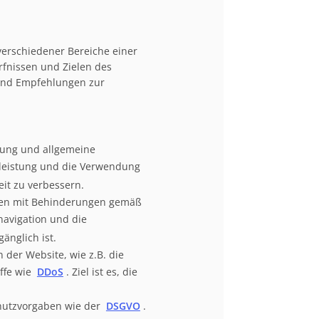
 verschiedener Bereiche einer
rfnissen und Zielen des
 und Empfehlungen zur
zung und allgemeine
rleistung und die Verwendung
eit zu verbessern.
chen mit Behinderungen gemäß
navigation und die
änglich ist.
 der Website, wie z.B. die
iffe wie
DDoS
. Ziel ist es, die
chutzvorgaben wie der
DSGVO
.