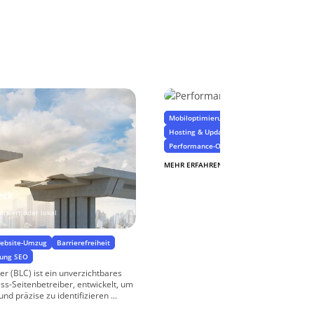
Performance-Audit für Webs
Mobiloptimierung & Usability
Hosting & Updates, BackUps & Datensiche
Performance-Optimierung & Ladezeiten
MEHR ERFAHREN
$
eck
asiert oder lokal
Website-Umzug
Barrierefreiheit
rung SEO
r (BLC) ist ein unverzichtbares
s-Seitenbetreiber, entwickelt, um
und präzise zu identifizieren ...