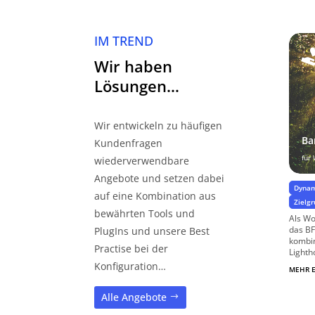
IM TREND
Wir haben
Lösungen…
Wir entwickeln zu häufigen
Ba
Kundenfragen
für
wiederverwendbare
Angebote und setzen dabei
Dynam
auf eine Kombination aus
Zielg
bewährten Tools und
Als Wo
das BF
PlugIns und unsere Best
kombin
Practise bei der
Lighth
Konfiguration…
MEHR 
Alle Angebote