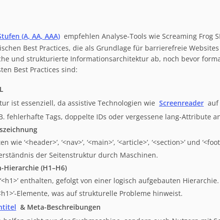
tufen (A, AA, AAA)
empfehlen Analyse-Tools wie Screaming Frog 
ischen Best Practices, die als Grundlage für barrierefreie Websit
iche und strukturierte Informationsarchitektur ab, noch bevor formal
ten Best Practices sind:
L
ur ist essenziell, da assistive Technologien wie
Screenreader
auf
. B. fehlerhafte Tags, doppelte IDs oder vergessene lang-Attribute a
szeichnung
ie ‘<header>’, ‘<nav>’, ‘<main>’, ‘<article>’, ‘<section>’ und ‘<foote
Verständnis der Seitenstruktur durch Maschinen.
n-Hierarchie (H1–H6)
e ‘<h1>’ enthalten, gefolgt von einer logisch aufgebauten Hierarchie
<h1>’-Elemente, was auf strukturelle Probleme hinweist.
ntitel
& Meta-Beschreibungen