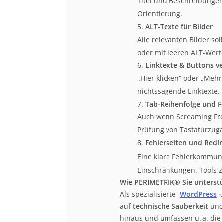
Titel und Beschreibunge
Orientierung.
ALT-Texte für Bilder
Alle relevanten Bilder sol
oder mit leeren ALT-Wert
Linktexte & Buttons ve
„Hier klicken“ oder „Meh
nichtssagende Linktexte.
Tab-Reihenfolge und F
Auch wenn Screaming Frog
Prüfung von Tastaturzugä
Fehlerseiten und Redi
Eine klare Fehlerkommuni
Einschränkungen. Tools z
Wie PERIMETRIK® Sie unterst
Als spezialisierte
WordPress
auf
technische Sauberkeit
un
hinaus und umfassen u. a. di