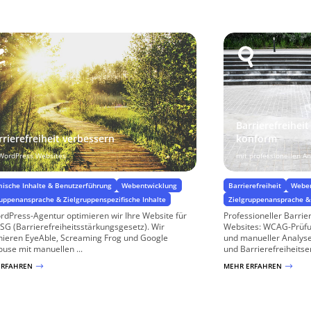
Barrierefreihei
rrierefreiheit verbessern
konform
 WordPress Websites
mit professionellen A
ische Inhalte & Benutzerführung
Webentwicklung
Barrierefreiheit
Webe
ruppenansprache & Zielgruppenspezifische Inhalte
Zielgruppenansprache & 
rdPress-Agentur optimieren wir Ihre Website für
Professioneller Barrie
SG (Barrierefreiheitsstärkungsgesetz). Wir
Websites: WCAG-Prüfu
ieren EyeAble, Screaming Frog und Google
und manueller Analys
ouse mit manuellen ...
und Barrierefreiheitse
ERFAHREN
MEHR ERFAHREN
$
$