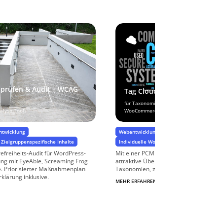
t prüfen & Audit – WCAG-
Tag Cloud
für Taxonomien und Eigenschaften in Wo
nalyse-Tools
WooCommerce
ntwicklung
Webentwicklung
Dynamische Inhalte & 
Zielgruppenspezifische Inhalte
Individuelle WordPress-Programmierung &
refreiheits-Audit für WordPress-
Mit einer PCM Tag Cloud generieren S
ng mit EyeAble, Screaming Frog
attraktive Übersichten der Term eine
e. Priorisierter Maßnahmenplan
Taxonomien, z.B. der Themen Ihrer ...
rklärung inklusive.
MEHR ERFAHREN
$