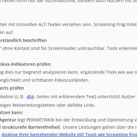
n helfen nicht nur der Suchmaschine, sondern auch Nutzern mit S
lten mit sinnvollen ALT-Texten versehen sein. Screaming Frog listet 
en auf.
rständlich beschriften
r“ ohne Kontext sind für Screenreader unbrauchbar. Tools erkenn
okus-Indikatoren prüfen
 dies nur begrenzt analysieren kann, ergänzende Tools wie axe o
nglichkeit und sichtbaren Fokuszuständen.
rects prüfen
kation (z. B.
404
-Seiten mit erklärendem Text) unterstützt Nutzer 
eigen Weiterleitungsketten oder defekte Links.
ützen kann:
-Agentur
legt PERIMETRIK® bei der Entwicklung und Optimierung 
d
strukturelle Barrierefreiheit
. Unsere Leistungen gehen über die 
e
Analyse Ihrer bestehenden Website mit Tools wie Screaming Fro