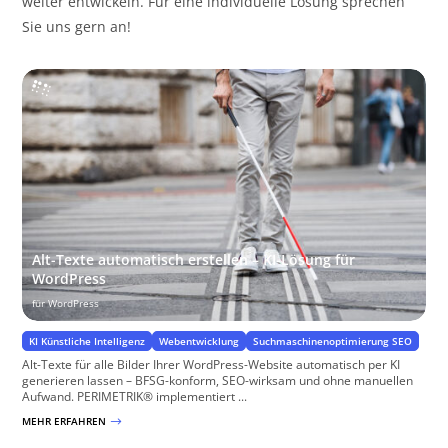
weiter entwickeln. Für eine individuelle Lösung sprechen
Sie uns gern an!
Alt-Texte automatisch erstellen – KI-Lösung für
WordPress
für WordPress
KI Künstliche Intelligenz
Webentwicklung
Suchmaschinenoptimierung SEO
Alt-Texte für alle Bilder Ihrer WordPress-Website automatisch per KI
generieren lassen – BFSG-konform, SEO-wirksam und ohne manuellen
Aufwand. PERIMETRIK® implementiert ...
MEHR ERFAHREN
$