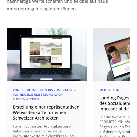
nachhaltige Werte schaffen und flexibel auf neue
Anforderungen reagieren können.
VON DER KONZEPTION BIS ZUM GO-LIVE –
MEILENSTEIN
INDIVIDUELLE UMSETZUNG NACH
Landing Pages für
KUNDENWUNSCH
des Sozialdienstle
Erstellung einer repräsentativen
innossozial.de
Webvisitenkarte für einen
Für die Website innoso
Schweizer Architekten
PERIMETRIK® informat
Für ein Schweizer Architekturbüro
Pages zu allen Fachber
haben wir eine schicke, neue
auf denen dynamisch
Webvisitenkarte mit WordPress und
Fachdienste, Projekte