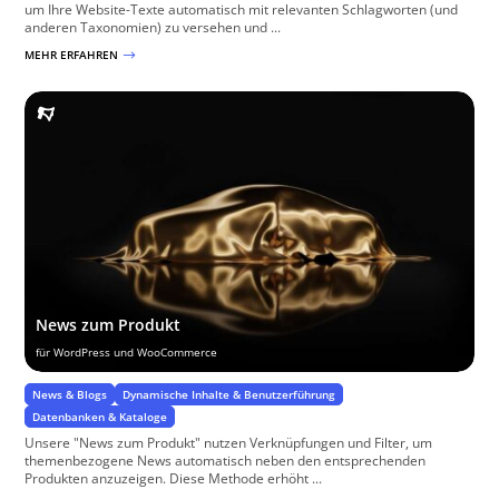
um Ihre Website-Texte automatisch mit relevanten Schlagworten (und
anderen Taxonomien) zu versehen und ...
MEHR ERFAHREN
$
News zum Produkt
für WordPress und WooCommerce
News & Blogs
Dynamische Inhalte & Benutzerführung
Datenbanken & Kataloge
Unsere "News zum Produkt" nutzen Verknüpfungen und Filter, um
themenbezogene News automatisch neben den entsprechenden
Produkten anzuzeigen. Diese Methode erhöht ...