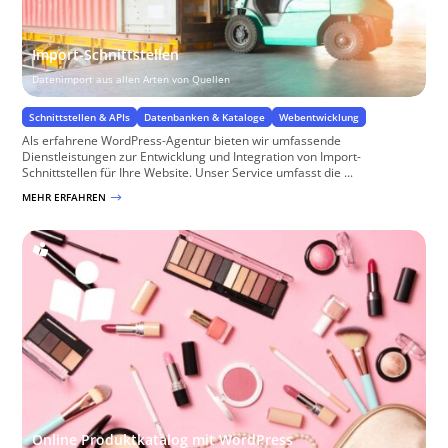
Import-Schnittstellen
Datenimport aus allen Arten von Quellen
Schnittstellen & APIs
Datenbanken & Kataloge
Webentwicklung
Als erfahrene WordPress-Agentur bieten wir umfassende
Dienstleistungen zur Entwicklung und Integration von Import-
Schnittstellen für Ihre Website. Unser Service umfasst die ...
MEHR ERFAHREN
$
Online Produktkatalog mit WordPress