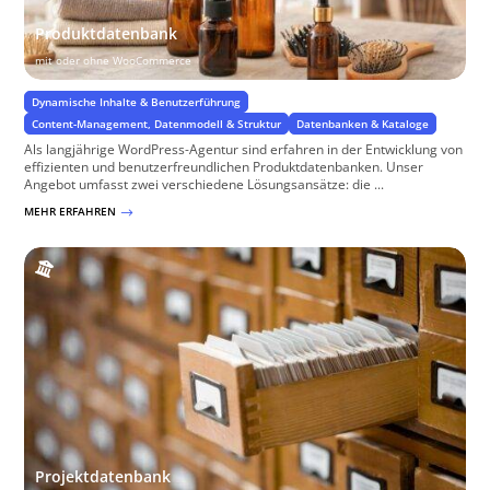
Produktdatenbank
mit oder ohne WooCommerce
Dynamische Inhalte & Benutzerführung
Content-Management, Datenmodell & Struktur
Datenbanken & Kataloge
Als langjährige WordPress-Agentur sind erfahren in der Entwicklung von
effizienten und benutzerfreundlichen Produktdatenbanken. Unser
Angebot umfasst zwei verschiedene Lösungsansätze: die ...
MEHR ERFAHREN
$
Projektdatenbank