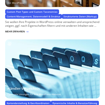
mit WordPress
Custom Post Types und Custom Taxonomies
Content-Management, Datenmodell & Struktur
Strukturierte Daten (Markup)
Sie wollen Ihre Projekte in WordPress online verwalten und ansprechend
zeigen, ggf. nach Eigenschaften filtern und mit anderen Inhalten wie ...
MEHR ERFAHREN
$
Händler-Verzeichnis
Optimale Lösungen für Ihre WordPress-Website
Kartendarstellung & Geo-Koordinaten
Dynamische Inhalte & Benutzerführung