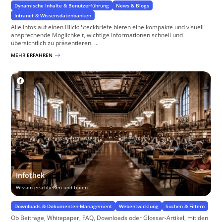
Dynamische Inhalte & Benutzerführung
News & Blogs
Intranet & Wissensdatenbanken
Alle Infos auf einen Blick: Steckbriefe bieten eine kompakte und visuell
ansprechende Möglichkeit, wichtige Informationen schnell und
übersichtlich zu präsentieren. ...
MEHR ERFAHREN
$
Infothek
Wissen erschließen und teilen
Downloads & Dokumenten-Management
Webentwicklung
Suchen & Filtern
Ob Beiträge, Whitepaper, FAQ, Downloads oder Glossar-Artikel, mit den