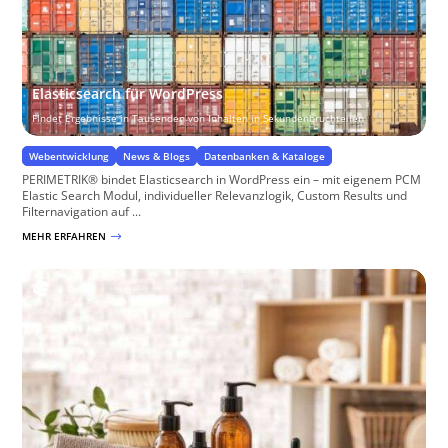
Elasticsearch für WordPress
Findet Ergebnisse in Tausenden von Inhalten in Sekundenbruchteilen
Webentwicklung
News & Blogs
Datenbanken & Kataloge
PERIMETRIK® bindet Elasticsearch in WordPress ein – mit eigenem PCM
Elastic Search Modul, individueller Relevanzlogik, Custom Results und
Filternavigation auf ...
MEHR ERFAHREN
$