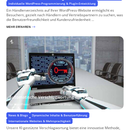
Individuelle WordPress-Programmierung & PlugIn-Entwicklung
Ein Händlerverzeichnis auf Ihrer WordPress-Website ermöglicht es
Besuchern, gezielt nach Händlern und Vertriebspartnern zu suchen, was
die Benutzerfreundlichkeit und Kundenzufriedenheit ...
MEHR ERFAHREN
$
Automatische Verschlagwortung mit KI
für WordPress-Seiten & WooCommerce Shops
News & Blogs
Dynamische Inhalte & Benutzerführung
Internationale Websites & Mehrsprachigkeit
Unsere KI-gestützte Verschlagwortung bietet eine innovative Methode,