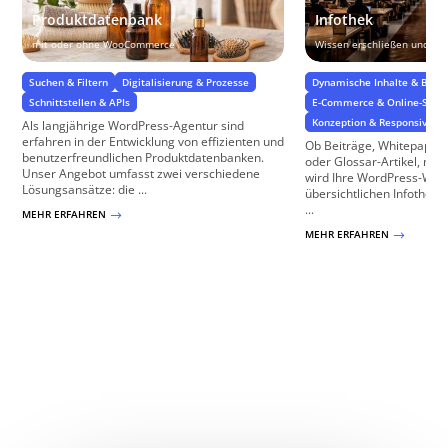
Produktdatenbank
Infothek
mit oder ohne WooCommerce
Wissen erschließen und tei
Suchen & Filtern
Digitalisierung & Prozesse
Dynamische Inhalte & Benu
Schnittstellen & APIs
E-Commerce & Online-Shop
Konzeption & Responsive W
Als langjährige WordPress-Agentur sind
erfahren in der Entwicklung von effizienten und
Ob Beiträge, Whitepaper
benutzerfreundlichen Produktdatenbanken.
oder Glossar-Artikel, mit 
Unser Angebot umfasst zwei verschiedene
wird Ihre WordPress-Webs
Lösungsansätze: die ...
übersichtlichen Infothek! 
...
MEHR ERFAHREN
$
MEHR ERFAHREN
$