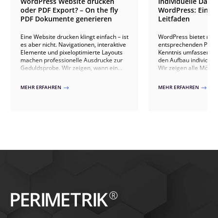
WordPress Website drucken
Individuelle Date
oder PDF Export? – On the fly
WordPress: Ein u
PDF Dokumente generieren
Leitfaden
Eine Website drucken klingt einfach – ist
WordPress bietet mit 
es aber nicht. Navigationen, interaktive
entsprechenden PlugI
Elemente und pixeloptimierte Layouts
Kenntnis umfassende 
machen professionelle Ausdrucke zur
den Aufbau individuel
Geduldsprobe. Wir zeigen, wann ein
Wir zeigen alle Mögli
einfaches Stylesheet für den Print
benutzerdefinierte Po
reicht, wo WordPress-Plugins an ihre
und Taxonomien erstel
MEHR ERFAHREN
MEHR ERFAHREN
$
$
Grenzen stoßen und wann eine
um komplexe Datenb
individuell entwickelte PDF-Generierung
maßgeschneiderte We
der einzig sinnvolle Weg ist.
realisieren. Wir erläu
von Advanced Custom 
Toolset Types, um ve
von Datenfeldern wie T
Wiederholfelder und 
implementieren. Auße
wie man hierarchisch
und dynamische Filter
eine flexible und skal
schaffen. Mit unserer 
wir Ihnen, Ihre WordP
optimal anzupassen un
verwalten.