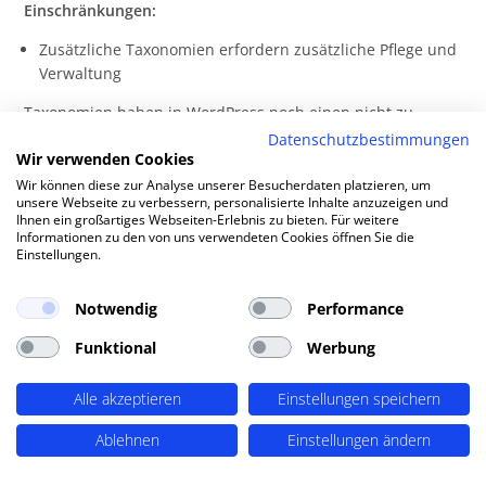
Einschränkungen:
Zusätzliche Taxonomien erfordern zusätzliche Pflege und
Verwaltung
Taxonomien haben in WordPress noch einen nicht zu
unterschätzenden Mehrwert: Sie bilden automatisch
Datenschutzbestimmungen
Wir verwenden Cookies
“Archiv-Seiten”, d.h. Übersichten, auf denen alle Inhalte
dargestellt werden, die einem Begriff einer Taxonomie
Wir können diese zur Analyse unserer Besucherdaten platzieren, um
unsere Webseite zu verbessern, personalisierte Inhalte anzuzeigen und
zugeordnet sind. Diese Archive können Rankings erzielen
Ihnen ein großartiges Webseiten-Erlebnis zu bieten. Für weitere
und, mit ansprechenden Layouts ausgestattet, zu sehr
Informationen zu den von uns verwendeten Cookies öffnen Sie die
Einstellungen.
relevanten
Landing Pages
aufgewertet werden.
Notwendig
Performance
Funktional
Werbung
Beispiel Ernaehrungs Umschau (in
Entwicklung) –
Alle akzeptieren
Einstellungen speichern
Relations mit weiteren Informationen
Ablehnen
Einstellungen ändern
Um das Verhältnis der Autoren an den Publikationen
darstellen zu können werden in den Relations weitere