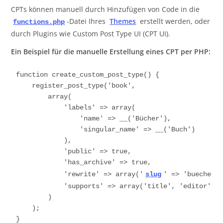
CPTs können manuell durch Hinzufügen von Code in die
-Datei Ihres
Themes
erstellt werden, oder
functions.php
durch Plugins wie Custom Post Type UI (CPT UI).
Ein Beispiel für die manuelle Erstellung eines CPT per PHP:
function create_custom_post_type() {

    register_post_type('book',

        array(

            'labels' => array(

                'name' => __('Bücher'),

                'singular_name' => __('Buch')

            ),

            'public' => true,

            'has_archive' => true,

            'rewrite' => array('
slug
' => 'buecher')
            'supports' => array('title', 'editor', '
        )

    );

}
