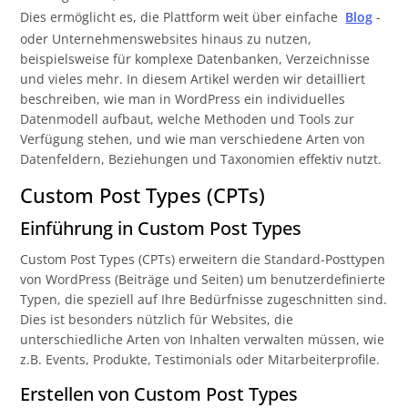
Beziehungen zwischen Post Types
5
Dies ermöglicht es, die Plattform weit über einfache
Blog
-
Custom Taxonomies
5
oder Unternehmenswebsites hinaus zu nutzen,
Weitere Methoden zur Erstellung von
5
beispielsweise für komplexe Datenbanken, Verzeichnisse
Datenfeldern
und vieles mehr. In diesem Artikel werden wir detailliert
Optimierungsmöglichkeiten
beschreiben, wie man in WordPress ein individuelles
5
Datenmodell aufbaut, welche Methoden und Tools zur
Beispiele und Use Cases
5
Verfügung stehen, und wie man verschiedene Arten von
Fazit
5
Datenfeldern, Beziehungen und Taxonomien effektiv nutzt.
Custom Post Types (CPTs)
Einführung in Custom Post Types
Custom Post Types (CPTs) erweitern die Standard-Posttypen
von WordPress (Beiträge und Seiten) um benutzerdefinierte
Typen, die speziell auf Ihre Bedürfnisse zugeschnitten sind.
Dies ist besonders nützlich für Websites, die
unterschiedliche Arten von Inhalten verwalten müssen, wie
z.B. Events, Produkte, Testimonials oder Mitarbeiterprofile.
Erstellen von Custom Post Types