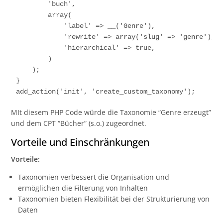
        'buch',

        array(

            'label' => __('Genre'),

            'rewrite' => array('slug' => 'genre'),

            'hierarchical' => true,

        )

    );

}

MIt diesem PHP Code würde die Taxonomie “Genre erzeugt”
und dem CPT “Bücher” (s.o.) zugeordnet.
Vorteile und Einschränkungen
Vorteile:
Taxonomien verbessert die Organisation und
ermöglichen die Filterung von Inhalten
Taxonomien bieten Flexibilität bei der Strukturierung von
Daten