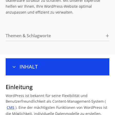
skalierbare Struktur zu schaffen. Mit unserer Expertise
helfen wir Ihnen, Ihre WordPress-Website optimal
anzupassen und effizient zu verwalten.
Themen & Schlagworte
INHALT
3
Einleitung
5
Einleitung
Custom Post Types (CPTs)
5
WordPress ist bekannt für seine Flexibilität und
Individuelle Felder mit Advanced Custom Fields
5
Benutzerfreundlichkeit als Content-Management-System (
(ACF) und Toolset Types
CMS
). Eine der mächtigsten Funktionen von WordPress ist
Arten von Datenfeldern mit ACF und Toolset
5
die Möglichkeit, individuelle Datenmodelle zu erstellen.