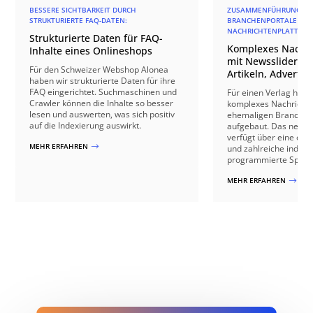
BESSERE SICHTBARKEIT DURCH
ZUSAMMENFÜHRUNG DR
STRUKTURIERTE FAQ-DATEN:
BRANCHENPORTALE ZU EI
ACHRICHTENPLATTFORM
Strukturierte Daten für FAQ-
Komplexes Nachri
Inhalte eines Onlineshops
mit Newsslider, m
Für den Schweizer Webshop Alonea
Artikeln, Advertor
haben wir strukturierte Daten für ihre
FAQ eingerichtet. Suchmaschinen und
Für einen Verlag habe 
Crawler können die Inhalte so besser
komplexes Nachrichte
lesen und auswerten, was sich positiv
ehemaligen Branchen
auf die Indexierung auswirkt.
aufgebaut. Das neue 
verfügt über eine dyn
MEHR ERFAHREN
$
und zahlreiche individ
programmierte Specia
MEHR ERFAHREN
$