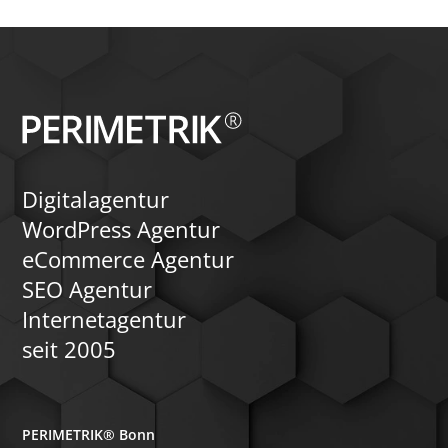
individuelles CSS, 
Unsere Agentur steht Ihnen zur
Theme-Builder-Templa
Verfügung, um maßgeschneiderte
zeigen, wie ein Wechse
Lösungen für die Optimierung Ihrer
erfolgen kann.
WordPress-Website zu entwickeln und
umzusetzen.
Digitalagentur
WordPress Agentur
eCommerce Agentur
SEO Agentur
Internetagentur
seit 2005
PERIMETRIK® Bonn