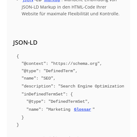
JSON-LD Markup in den HTML-Code Ihrer
Website für maximale Flexibilität und Kontrolle.
JSON-LD
{
"@context"
: 
"https://schema.org"
,
"@type"
: 
"DefinedTerm"
,
"name"
: 
"SEO"
,
"description"
: 
"Search Engine Optimization (SEO
"inDefinedTermSet"
: {
"@type"
: 
"DefinedTermSet"
,
"name"
: 
"Marketing 
Glossar
"
  }
}