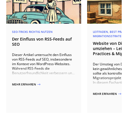
SEO-TRICKS RICHTIG NUTZEN
LEITFADEN, BEST PRACT
MIGRATIONSSTRATEGIE
Der Einfluss von RSS-Feeds auf
Website von Divi 4
SEO
umziehen – Leitfa
Practices & Migra
Dieser Artikel untersucht den Einfluss
von RSS-Feeds auf SEO, insbesondere
im Kontext von WordPress-Websites.
Der Umstieg von Divi 4
Während RSS-Feeds die
kein gewöhnliches Up
Benutzerfreundlichkeit verbessern und
sollte als kontrollierte
die Indexierung von Inhalten
Migrationsprojekt ve
beschleunigen können, bergen sie auch
In diesem Fachartikel 
MEHR ERFAHREN
$
erhebliche Risiken wie Duplicate
welche technischen U
Content und Inhaltsscraping durch
zwischen beiden Vers
MEHR ERFAHREN
$
Spammer. Der Artikel erläutert die Vor-
sind, welche Risiken 
und Nachteile von RSS-Feeds, bietet
Websites auftreten kö
praktische Lösungen zur Minimierung
sauberer Umstieg übe
negativer Effekte, wie die Deaktivierung
Kompatibilitätsprüfun
von Feeds und die Anpassung von Feed-
Qualitätssicherung abl
Inhalten, und zeigt auf, wie
Dabei gehen wir auch 
Unternehmen ihre SEO-Performance
Stolperfallen wie Drit
schützen und verbessern können.