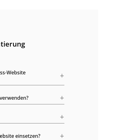
tierung
ess-Website
e verwenden?
bsite einsetzen?