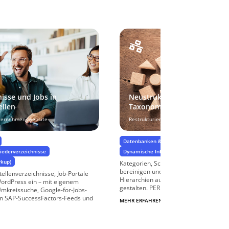
nisse und Jobs in
Neustrukturierung von Kate
ellen
Taxonomien für WordPress
nternehmenswebsite
Restrukturierung ohne Datenverluste
Datenbanken & Kataloge
News & Blogs
iederverzeichnisse
Dynamische Inhalte & Benutzerführung
rkup)
Kategorien, Schlagworte und Taxonom
bereinigen und restrukturieren: Duble
ellenverzeichnisse, Job-Portale
Hierarchien aufbauen, Archivseiten al
WordPress ein – mit eigenem
gestalten. PERIMETRIK® optimiert ...
d Umkreissuche, Google-for-Jobs-
n SAP-SuccessFactors-Feeds und
MEHR ERFAHREN
$