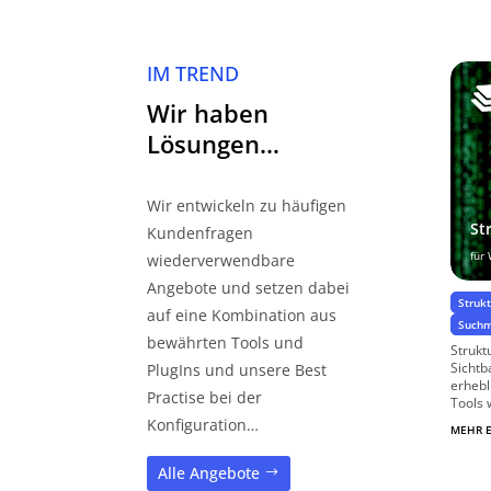
IM TREND
Wir haben
Lösungen…
Wir entwickeln zu häufigen
St
Kundenfragen
für
wiederverwendbare
Angebote und setzen dabei
Struk
auf eine Kombination aus
Suchm
bewährten Tools und
Strukt
Sichtb
PlugIns und unsere Best
erhebl
Practise bei der
Tools w
Konfiguration…
MEHR 
Alle Angebote