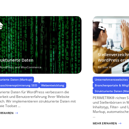
Stellenverzeich
rukturierte Daten
WordPress erst
 WordPress und WooCommerce
für Ihre WordPress-U
turierte Daten (Markup)
Unternehmenswebsites
aschinenoptimierung SEO
Webentwicklung
Branchenportale & Mitgl
Strukturierte Daten (Ma
urierte Daten für WordPress verbessern die
arkeit und Benutzererfahrung Ihrer Website
PERIMETRIK® richtet St
ich. Wir implementieren strukturierte Daten mit
und Stellenbörsen in 
ie Toolset ...
Inhaltstyp, Filter- un
Markup, automatische
ERFAHREN
$
...
MEHR ERFAHREN
$