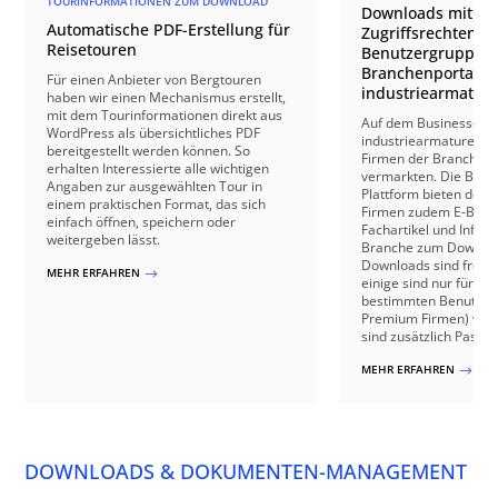
TOURINFORMATIONEN ZUM DOWNLOAD
Downloads mit ei
Automatische PDF-Erstellung für
Zugriffsrechten n
Reisetouren
Benutzergruppen 
Branchenportal
Für einen Anbieter von Bergtouren
industriearmatur
haben wir einen Mechanismus erstellt,
mit dem Tourinformationen direkt aus
Auf dem Business-Por
WordPress als übersichtliches PDF
industriearmaturen.d
bereitgestellt werden können. So
Firmen der Branche re
erhalten Interessierte alle wichtigen
vermarkten. Die Betre
Angaben zur ausgewählten Tour in
Plattform bieten den r
einem praktischen Format, das sich
Firmen zudem E-Books
einfach öffnen, speichern oder
Fachartikel und Infor
weitergeben lässt.
Branche zum Download
Downloads sind frei h
MEHR ERFAHREN
$
einige sind nur für Us
bestimmten Benutzerg
Premium Firmen) verf
sind zusätzlich Passwo
MEHR ERFAHREN
$
DOWNLOADS & DOKUMENTEN-MANAGEMENT