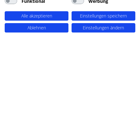
Funktional
Werbung
Alle akzeptieren
Einstellungen speichern
Ablehnen
Einstellungen ändern
DIE BESSERE ALTERNATIVE ZUM WEBSITE-
AUSDRUCKEN
WordPress Website drucken
oder PDF Export? – On the fly
PDF Dokumente generieren
Eine Website drucken klingt einfach – ist
es aber nicht. Navigationen, interaktive
Elemente und pixeloptimierte Layouts
machen professionelle Ausdrucke zur
Geduldsprobe. Wir zeigen, wann ein
einfaches Stylesheet für den Print