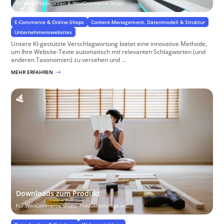
für WordPress-Seiten & WooCommerce Shops
E-Commerce & Online-Shops
Content-Management, Datenmodell & Struktur
Unternehmenswebsites
Unsere KI-gestützte Verschlagwortung bietet eine innovative Methode,
um Ihre Website-Texte automatisch mit relevanten Schlagworten (und
anderen Taxonomien) zu versehen und ...
MEHR ERFAHREN
$
Downloads zum Produkt
Für WooCommerce Shops, ProduktKataloge etc.