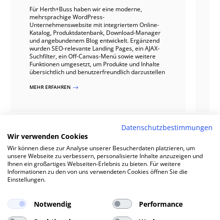
Für Herth+Buss haben wir eine moderne,
Fü
mehrsprachige WordPress-
Au
Unternehmenswebsite mit integriertem Online-
On
Katalog, Produktdatenbank, Download-Manager
di
und angebundenem Blog entwickelt. Ergänzend
Ve
wurden SEO-relevante Landing Pages, ein AJAX-
Au
Suchfilter, ein Off-Canvas-Menü sowie weitere
re
Funktionen umgesetzt, um Produkte und Inhalte
un
übersichtlich und benutzerfreundlich darzustellen
M
MEHR ERFAHREN
$
Datenschutzbestimmungen
Wir verwenden Cookies
Wir können diese zur Analyse unserer Besucherdaten platzieren, um
unsere Webseite zu verbessern, personalisierte Inhalte anzuzeigen und
Ihnen ein großartiges Webseiten-Erlebnis zu bieten. Für weitere
Informationen zu den von uns verwendeten Cookies öffnen Sie die
Einstellungen.
WIR TEILEN UNSER KNOW-HOW
Wissen zu Downloads &
Notwendig
Performance
Dokumenten-Management