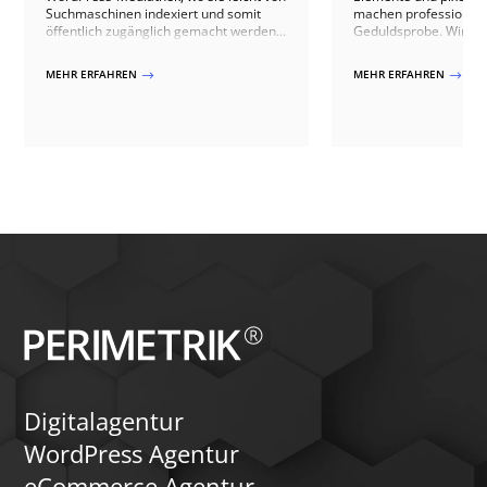
Suchmaschinen indexiert und somit
machen professionell
öffentlich zugänglich gemacht werden
Geduldsprobe. Wir ze
können. Dies birgt jedoch Risiken,
einfaches Stylesheet f
besonders wenn es sich um sensible
reicht, wo WordPress-
MEHR ERFAHREN
MEHR ERFAHREN
$
$
oder urheberrechtlich geschützte
Grenzen stoßen und 
Materialien handelt. PERIMETRIK®
individuell entwickel
unterstützt Sie dabei mit
der einzig sinnvolle We
fortschrittlichen Tools wie dem WP
Download Manager, um solche Inhalte
effektiv zu schützen und zu verwalten.
Digitalagentur
WordPress Agentur
eCommerce Agentur