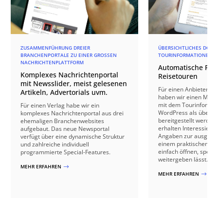
ZUSAMMENFÜHRUNG DREIER
ÜBERSICHTLICHES DOKU
BRANCHENPORTALE ZU EINER GROSSEN N
TOURINFORMATIONEN 
ACHRICHTENPLATTFORM
Automatische PDF-
Komplexes Nachrichtenportal
Reisetouren
mit Newsslider, meist gelesenen
Für einen Anbieter vo
Artikeln, Advertorials uvm.
haben wir einen Mecha
mit dem Tourinformat
Für einen Verlag habe wir ein
WordPress als übersic
komplexes Nachrichtenportal aus drei
bereitgestellt werden
ehemaligen Branchenwebsites
erhalten Interessierte
aufgebaut. Das neue Newsportal
Angaben zur ausgewäh
verfügt über eine dynamische Struktur
einem praktischen For
und zahlreiche individuell
einfach öffnen, speic
programmierte Special-Features.
weitergeben lässt.
MEHR ERFAHREN
$
MEHR ERFAHREN
$