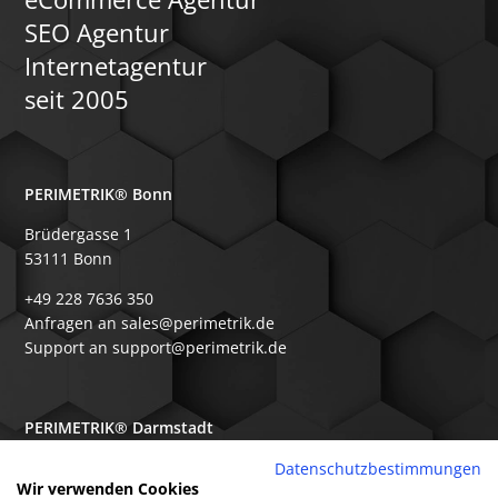
SEO Agentur
Internetagentur
seit 2005
PERIMETRIK® Bonn
Brüdergasse 1
53111 Bonn
+49 228 7636 350
Anfragen an sales@perimetrik.de
Support an support@perimetrik.de
PERIMETRIK® Darmstadt
Ober-Ramstädter Str. 96e
Datenschutzbestimmungen
Wir verwenden Cookies
64367 Mühltal