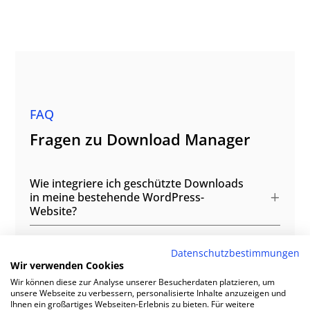
unterstützt Sie dabei mit
fortschrittlichen Tools wie dem WP
Download Manager, um solche Inhalte
effektiv zu schützen und zu verwalten.
FAQ
Fragen zu Download Manager
Wie integriere ich geschützte Downloads
in meine bestehende WordPress-
Website?
Kann ich verschiedene Download-
Datenschutzbestimmungen
Wir verwenden Cookies
Berechtigungen für unterschiedliche
Nutzergruppen einstellen?
Wir können diese zur Analyse unserer Besucherdaten platzieren, um
unsere Webseite zu verbessern, personalisierte Inhalte anzuzeigen und
Ihnen ein großartiges Webseiten-Erlebnis zu bieten. Für weitere