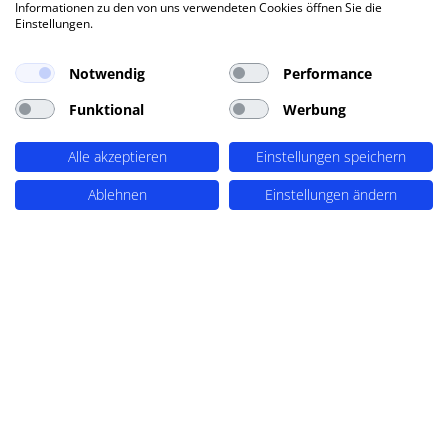
Informationen zu den von uns verwendeten Cookies öffnen Sie die
Können geschützte Downloads meinem
Einstellungen.
Unternehmen bei der Lead-Generierung
helfen?
Notwendig
Performance
Funktional
Werbung
Wie kann ich verhindern, dass Links zu
meinen Downloads weitergegeben
Alle akzeptieren
Einstellungen speichern
werden?
Ablehnen
Einstellungen ändern
Kann ich sehen, wer meine geschützten
Downloads herunterlädt?
Wie stelle ich sicher, dass meine
geschützten Downloads auch auf
mobilen Geräten funktionieren?
Ich möchte, dass sich Kunden
registrieren müssen, bevor sie auf meine
Downloads zugreifen können. Wie kann