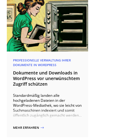
PROFESSIONELLE VERWALTUNG IHRER
DOKUMENTE IN WORDPRESS
Dokumente und Downloads in
WordPress vor unerwünschtem
Zugriff schützen
Standardmäßig landen alle
hochgeladenen Dateien in der
WordPress-Mediathek, wo sie leicht von
Suchmaschinen indexiert und somit
öffentlich zugänglich gemacht werden
können. Dies birgt jedoch Risiken,
besonders wenn es sich um sensible
MEHR ERFAHREN
$
oder urheberrechtlich geschützte
Materialien handelt. PERIMETRIK®