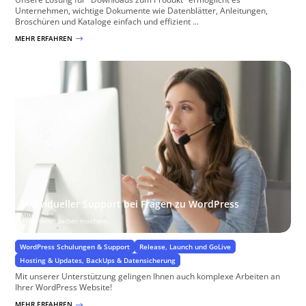
Unternehmen, wichtige Dokumente wie Datenblätter, Anleitungen,
Broschüren und Kataloge einfach und effizient ...
MEHR ERFAHREN
$
Individueller Support bei Fragen zu WordPress
Hilfe beim Selber machen…
WordPress Schulungen & Support
Release, Launch und GoLive
Hosting & Updates, BackUps & Datensicherung
Mit unserer Unterstützung gelingen Ihnen auch komplexe Arbeiten an
Ihrer WordPress Website!
MEHR ERFAHREN
$