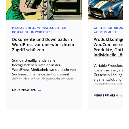
PROFESSIONELLE VERWALTUNG IHRER
WHITEPAPER FÜR ONLIN
DOKUMENTE IN WORDPRESS
WOOCOMMERCE
Dokumente und Downloads in
Produktkonfigura
WordPress vor unerwünschtem
WooCommerce: va
Zugriff schützen
Produkte, Option
individuelle Lösu
Standardmäßig landen alle
hochgeladenen Dateien in der
Variable Produkte, Pr
WordPress-Mediathek, wo sie leicht von
Kostenrechner, visuel
Suchmaschinen indexiert und somit
Gutschein-Lösungen u
öffentlich zugänglich gemacht werden
Eigenentwicklung: Wi
können. Dies birgt jedoch Risiken,
Produktkonfiguratoren
besonders wenn es sich um sensible
WooCommerce umsetzt
MEHR ERFAHREN
$
oder urheberrechtlich geschützte
Plugins bis zur indivi
MEHR ERFAHREN
$
Materialien handelt. PERIMETRIK®
unterstützt Sie dabei mit
fortschrittlichen Tools wie dem WP
Download Manager, um solche Inhalte
effektiv zu schützen und zu verwalten.