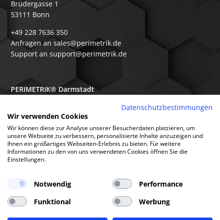
Brüdergasse 1
53111 Bonn
+49 228 7636 350
Anfragen an sales@perimetrik.de
Support an support@perimetrik.de
PERIMETRIK® Darmstadt
Ober-Ramstädter Str. 96e
Datenschutzbestimmungen
Wir verwenden Cookies
64367 Mühltal
Wir können diese zur Analyse unserer Besucherdaten platzieren, um
+49 6151 3944 80
unsere Webseite zu verbessern, personalisierte Inhalte anzuzeigen und
Ihnen ein großartiges Webseiten-Erlebnis zu bieten. Für weitere
Anfragen an sales@perimetrik.de
Informationen zu den von uns verwendeten Cookies öffnen Sie die
Support an support@perimetrik.de
Einstellungen.
Notwendig
Performance
Funktional
Werbung