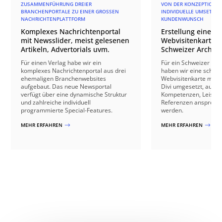
ZUSAMMENFÜHRUNG DREIER
VON DER KONZEPTION BI
BRANCHENPORTALE ZU EINER GROSSEN N
INDIVIDUELLE UMSETZU
ACHRICHTENPLATTFORM
KUNDENWUNSCH
Komplexes Nachrichtenportal
Erstellung einer r
mit Newsslider, meist gelesenen
Webvisitenkarte f
Artikeln, Advertorials uvm.
Schweizer Archite
Für einen Verlag habe wir ein
Für ein Schweizer Arc
komplexes Nachrichtenportal aus drei
haben wir eine schick
ehemaligen Branchenwebsites
Webvisitenkarte mit 
aufgebaut. Das neue Newsportal
Divi umgesetzt, auf de
verfügt über eine dynamische Struktur
Kompetenzen, Leistu
und zahlreiche individuell
Referenzen anspreche
programmierte Special-Features.
werden.
MEHR ERFAHREN
MEHR ERFAHREN
$
$