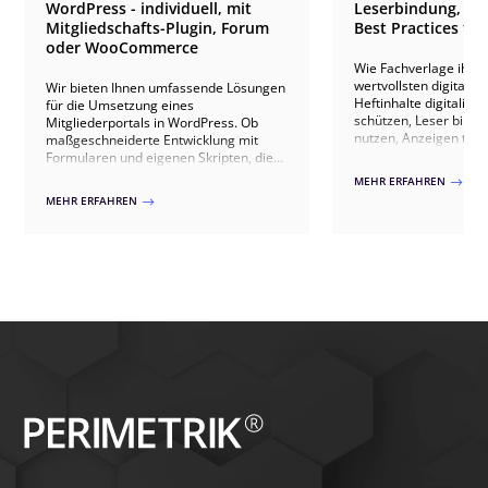
WordPress - individuell, mit
Leserbindung, An
Mitgliedschafts-Plugin, Forum
Best Practices für
oder WooCommerce
Wie Fachverlage ihre
wertvollsten digitale
Wir bieten Ihnen umfassende Lösungen
Heftinhalte digitalisie
für die Umsetzung eines
schützen, Leser bind
Mitgliederportals in WordPress. Ob
nutzen, Anzeigen th
maßgeschneiderte Entwicklung mit
ausspielen, IVW-konf
Formularen und eigenen Skripten, die
Abonnenten gewinnen 
Nutzung spezialisierter Plugins wie
MEHR ERFAHREN
$
20+ Verlagsprojekten.
Ultimate Member oder WooCommerce-
MEHR ERFAHREN
$
Erweiterungen – wir passen die Lösung
exakt an Ihre Bedürfnisse an. Unsere
Ansätze umfassen benutzerfreundliche
Registrierungen, exklusive Inhalte,
interaktive Funktionen und
automatisierte Zahlungsprozesse.
Zusätzlich können wir ein Forum
integrieren, um die Kommunikation und
den Austausch unter den Mitgliedern zu
fördern. Vertrauen Sie auf unsere
Expertise für ein flexibles und
leistungsfähiges Mitgliederportal.