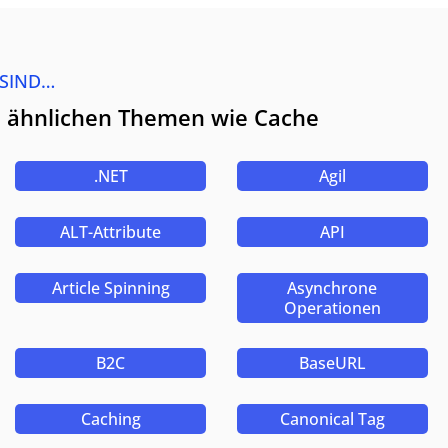
 SIND…
u ähnlichen Themen wie Cache
.NET
Agil
ALT-Attribute
API
Article Spinning
Asynchrone
Operationen
B2C
BaseURL
Caching
Canonical Tag