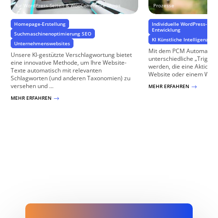
für WordPress-Seiten & WooCommerce Shops
Prozesse
Homepage-Erstellung
Individuelle WordPress-Pro
Entwicklung
Suchmaschinenoptimierung SEO
KI Künstliche Intelligenz
W
Unternehmenswebsites
Mit dem PCM Automator 
Unsere KI-gestützte Verschlagwortung bietet
unterschiedliche „Trigger
eine innovative Methode, um Ihre Website-
werden, die eine Aktion i
Texte automatisch mit relevanten
Website oder einem Woo
Schlagworten (und anderen Taxonomien) zu
versehen und ...
MEHR ERFAHREN
$
MEHR ERFAHREN
$