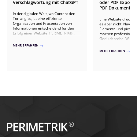
Verschlagwortung mit ChatGPT
oder PDF Export? 
PDF Dokumente g
In der digitalen Welt, wo Content den
Ton angibt, ist eine effiziente
Eine Website drucken k
Organisation und Präsentation von
es aber nicht. Navigat
Informationen entscheidend für den
Elemente und pixelopt
Erfolg einer Website. PERIMETRIK®
machen professionell
führt Sie mit KI-gestützter
Geduldsprobe. Wir ze
Verschlagwortung in eine neue Ära der
einfaches Stylesheet f
MEHR ERFAHREN
$
Inhaltsverwaltung. Unsere Methode
reicht, wo WordPress-
MEHR ERFAHREN
$
nutzt die fortschrittliche ChatGPT-API,
Grenzen stoßen und 
um die Kategorisierung und
individuell entwickel
Verknüpfung von Inhalten auf Ihrer
der einzig sinnvolle We
WordPress-Site zu revolutionieren.