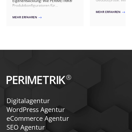
Geduldsprobe. Wir ze
Eigenentwicklung: Wie PERIMETRIK®
einfaches Stylesheet f
Produktkonfiguratoren für
reicht, wo WordPress-
WooCommerce umsetzt – von fertigen
MEHR ERFAHREN
$
Grenzen stoßen und 
Plugins bis zur individuellen Lösung.
MEHR ERFAHREN
$
individuell entwickel
der einzig sinnvolle We
Digitalagentur
WordPress Agentur
eCommerce Agentur
SEO Agentur