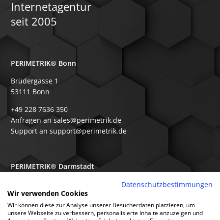
Internetagentur
seit 2005
PERIMETRIK® Bonn
Brüdergasse 1
53111 Bonn
+49 228 7636 350
Anfragen an sales@perimetrik.de
Support an support@perimetrik.de
PERIMETRIK® Darmstadt
Ober-Ramstädter Str. 96e
Datenschutzbestimmungen
Wir verwenden Cookies
64367 Mühltal
Wir können diese zur Analyse unserer Besucherdaten platzieren, um
+49 6151 3944 80
unsere Webseite zu verbessern, personalisierte Inhalte anzuzeigen und