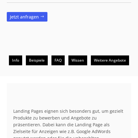
Jetzt anfragen
Info
Beispiele
FAQ
Wissen
Weitere Angebote
Beschreibung
Landing Pages eignen sich besonders gut, um gezielt
Produkte zu bewerben und Angebote zu
präsentieren. Dabei kann die Landing Page als
Zielseite für Anzeigen wie z.B. Google AdWords