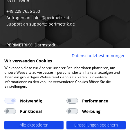
53111 Bonn
+49 228 7636 350
Anfragen an sales@perimetrik.de
Support an support@perimetrik.de
PERIMETRIK® Darmstadt
Ober-Ramstädter Str. 96e
Datenschutzbestimmungen
Wir verwenden Cookies
64367 Mühltal
Wir können diese zur Analyse unserer Besucherdaten platzieren, um
+49 6151 3944 80
unsere Webseite zu verbessern, personalisierte Inhalte anzuzeigen und
Ihnen ein großartiges Webseiten-Erlebnis zu bieten. Für weitere
Anfragen an sales@perimetrik.de
Informationen zu den von uns verwendeten Cookies öffnen Sie die
Support an support@perimetrik.de
Einstellungen.
Notwendig
Performance
Funktional
Werbung
© PERIMETRIK® 2026 |
Impressum
|
Datenschutzerklärung
|
Cookies
|
Alle akzeptieren
Einstellungen speichern
Standorte
|
FAQs
|
Glossar
|
Branchen
|
Software
|
Über uns
|