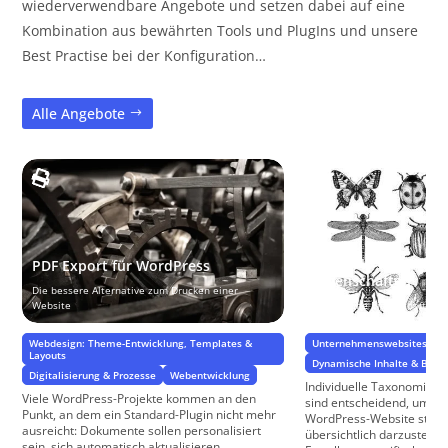
wiederverwendbare Angebote und setzen dabei auf eine
Kombination aus bewährten Tools und PlugIns und unsere
Best Practise bei der Konfiguration…
Alle Angebote
Individuelle Taxon
PDF Export für WordPress
Eigenschaften
Die bessere Alternative zum Drucken einer
Website
Spezifische Eigenschaften fü
Webdesign: Theme-Entwicklung, Templates &
Unternehmenswebsites
W
Layouts
Dynamische Inhalte & Benu
Digitalisierung & Prozesse
Webentwicklung
Individuelle Taxonomien 
Viele WordPress-Projekte kommen an den
sind entscheidend, um Inh
Punkt, an dem ein Standard-Plugin nicht mehr
WordPress-Website strukt
ausreicht: Dokumente sollen personalisiert
übersichtlich darzustellen
sein, sich automatisch aktualisieren, ...