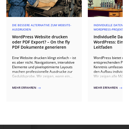
DIE BESSERE ALTERNATIVE ZUM WEBSITE-
INDIVIDUELLE DATENSTR
AUSDRUCKEN
WORDPRESS-PROJEKT!
WordPress Website drucken
Individuelle Date
oder PDF Export? – On the fly
WordPress: Ein u
PDF Dokumente generieren
Leitfaden
Eine Website drucken klingt einfach – ist
WordPress bietet mit 
es aber nicht. Navigationen, interaktive
entsprechenden PlugI
Elemente und pixeloptimierte Layouts
Kenntnis umfassende 
machen professionelle Ausdrucke zur
den Aufbau individuel
Geduldsprobe. Wir zeigen, wann ein
Wir zeigen alle Mögli
einfaches Stylesheet für den Print
benutzerdefinierte Po
reicht, wo WordPress-Plugins an ihre
und Taxonomien erstel
MEHR ERFAHREN
MEHR ERFAHREN
$
$
Grenzen stoßen und wann eine
um komplexe Datenb
individuell entwickelte PDF-Generierung
maßgeschneiderte We
der einzig sinnvolle Weg ist.
realisieren. Wir erläu
von Advanced Custom 
Toolset Types, um ve
von Datenfeldern wie T
Wiederholfelder und 
implementieren. Auße
wie man hierarchisch