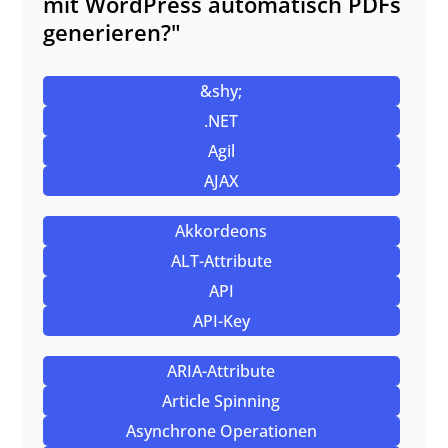
mit WordPress automatisch PDFs
generieren?"
&shy;
.NET
Agil
AJAX
Akkordeons
ALT-Attribute
API
API-Key
ARIA-Attribute
Article Spinning
Asynchrone Operationen