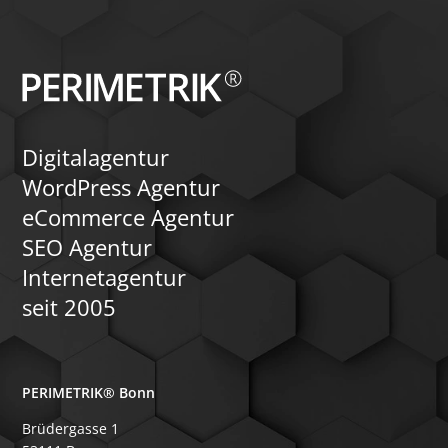
und dynamische Filter
eine flexible und skal
schaffen. Mit unserer 
wir Ihnen, Ihre WordP
optimal anzupassen un
verwalten.
Digitalagentur
WordPress Agentur
eCommerce Agentur
SEO Agentur
Internetagentur
seit 2005
PERIMETRIK® Bonn
Brüdergasse 1