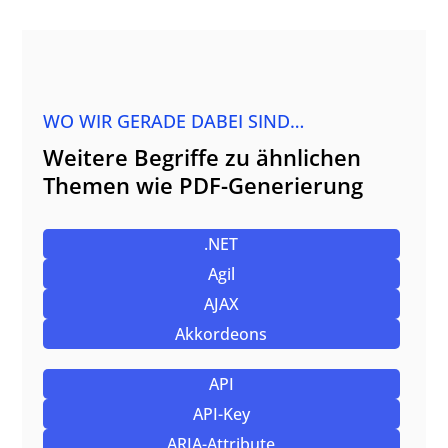
WO WIR GERADE DABEI SIND…
Weitere Begriffe zu ähnlichen
Themen wie PDF-Generierung
.NET
Agil
AJAX
Akkordeons
API
API-Key
ARIA-Attribute