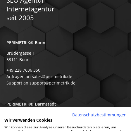
SEO Agentur
Internetagentur
seit 2005
PERIMETRIK® Bonn
Brüdergasse 1
53111 Bonn
+49 228 7636 350
Anfragen an sales@perimetrik.de
Support an support@perimetrik.de
PERIMETRIK® Darmstadt
Ober-Ramstädter Str. 96e
Datenschutzbestimmungen
Wir verwenden Cookies
64367 Mühltal
Wir können diese zur Analyse unserer Besucherdaten platzieren, um