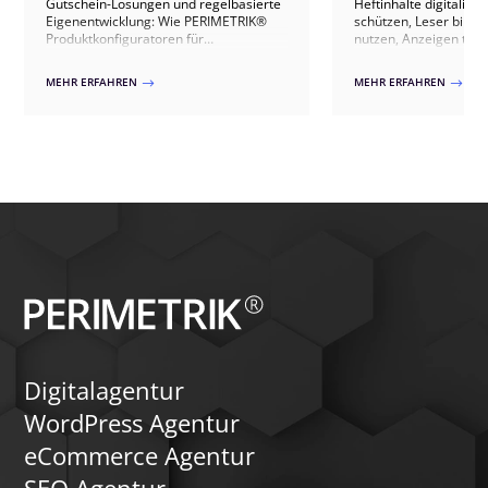
Gutschein-Lösungen und regelbasierte
Heftinhalte digitalisie
Eigenentwicklung: Wie PERIMETRIK®
schützen, Leser bind
Produktkonfiguratoren für
nutzen, Anzeigen th
WooCommerce umsetzt – von fertigen
ausspielen, IVW-konf
Plugins bis zur individuellen Lösung.
Abonnenten gewinnen 
MEHR ERFAHREN
MEHR ERFAHREN
$
$
20+ Verlagsprojekten.
Digitalagentur
WordPress Agentur
eCommerce Agentur