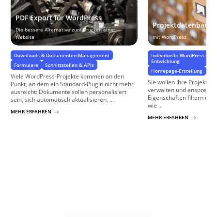
PDF Export für WordPress
Projektdatenbank
Die bessere Alternative zum Drucken einer
Website
mit WordPress
Downloads & Dokumenten-Management
Individuelle WordPress-Pro
Entwicklung
Formulare
Schnittstellen & APIs
Homepage-Erstellung
Da
Viele WordPress-Projekte kommen an den
Sie wollen Ihre Projekte 
Punkt, an dem ein Standard-Plugin nicht mehr
verwalten und ansprechen
ausreicht: Dokumente sollen personalisiert
Eigenschaften filtern und
sein, sich automatisch aktualisieren, ...
wie ...
MEHR ERFAHREN
$
MEHR ERFAHREN
$