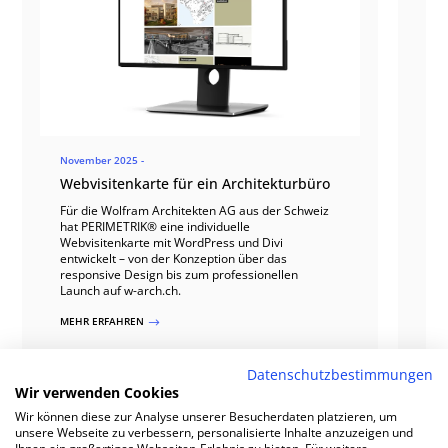
November 2025 -
20
Webvisitenkarte für ein Architekturbüro
R
m
Für die Wolfram Architekten AG aus der Schweiz
hat PERIMETRIK® eine individuelle
F
Webvisitenkarte mit WordPress und Divi
ei
entwickelt – von der Konzeption über das
We
responsive Design bis zum professionellen
en
Launch auf w-arch.ch.
je
du
MEHR ERFAHREN
$
Ka
M
Datenschutzbestimmungen
Wir verwenden Cookies
Wir können diese zur Analyse unserer Besucherdaten platzieren, um
unsere Webseite zu verbessern, personalisierte Inhalte anzuzeigen und