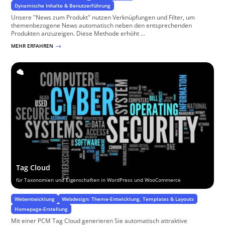
Dynamische Inhalte & Benutzerführung
Unsere "News zum Produkt" nutzen Verknüpfungen und Filter, um
themenbezogene News automatisch neben den entsprechenden
Produkten anzuzeigen. Diese Methode erhöht ...
MEHR ERFAHREN
$
Tag Cloud
für Taxonomien und Eigenschaften in WordPress und WooCommerce
Webentwicklung
Webdesign: Theme-Entwicklung, Templates & Layouts
Homepage-Erstellung
Mit einer PCM Tag Cloud generieren Sie automatisch attraktive