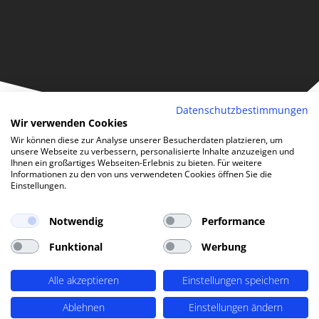
Datenschutzbestimmungen
Wir verwenden Cookies
Wir können diese zur Analyse unserer Besucherdaten platzieren, um
unsere Webseite zu verbessern, personalisierte Inhalte anzuzeigen und
Ihnen ein großartiges Webseiten-Erlebnis zu bieten. Für weitere
Informationen zu den von uns verwendeten Cookies öffnen Sie die
Einstellungen.
FAQ
Notwendig
Performance
Fragen zu Release, Launch und
Funktional
Werbung
GoLive
Alle akzeptieren
Einstellungen speichern
Ablehnen
Einstellungen ändern
Ist es seit dem Wegfall des TMG