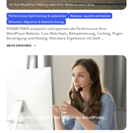
für Ihre WordPress Website oder Ihren WooCommerce Shop
Performance-Optimierung & Ladezeiten
Release, Launch und GoLive
Relaunch, Migration & Website-Umzug
PERIMETRIK® analysiert und optimiert die Performance Ihrer
WordPress-Website: Core Web Vitals, Bildoptimierung, Caching, Plugin-
Bereinigung und Hosting. Messbare Ergebnisse mit Swift ...
MEHR ERFAHREN
$
Individueller Support bei Fragen zu WordPress
Hilfe beim Selber machen…