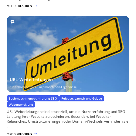
MEHR ERFAHREN
$
URL-Weiterleitungen
für anhaltend gute Suchmaschinen-Ergebnisse
Suchmaschinenoptimierung SEO
Release, Launch und GoLive
Webentwicklung
URL-Weiterleitungen sind essenziell, um die Nutzererfahrung und SEO-
Leistung Ihrer Website zu optimieren. Besonders bei Website-
Relaunches, Umstrukturierungen oder Domain-Wechseln verhindern sie
...
MEHR ERFAHREN
$