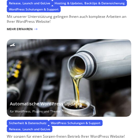
Release, Launch und GoLive
Hosting & Updates, BackUps & Datensicherung
WordPress Schulungen & Support
Mit unserer Unterstützung gelingen Ihnen auch komplexe Arbeiten an
Ihrer WordPress Website!
MEHR ERFAHREN
$
Automatische WordPress Updates
für WordPress, PlugIns und Theme
Sicherheit & Datenschutz
WordPress Schulungen & Support
Release, Launch und GoLive
Wir sorgen für einen Sorgen-freien Betrieb Ihrer WordPress Website!